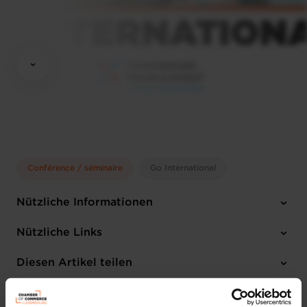
Conférence / séminaire
Go International
Nützliche Informationen
Montag 11 Mai 2026
Nützliche Links
11:30 to 2.30 pm (CET)
Luxembourg Chamber of Commerce
Diesen Artikel teilen
Englisch
1 Anhang