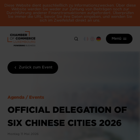
Diese Website dient ausschließlich zu Informationszwecken. Über diese
Website werden Sie weder zur Zahlung von Beiträgen noch zur
Durchführung anderer Finanztransaktionen aufgefordert. Überprüfen
Sie immer die URL, bevor Sie Ihre Daten eingeben, und wenden Sie
sich im Zweifelsfall direkt an uns.
Menü
Zurück zum Event
Agenda / Events
OFFICIAL DELEGATION OF
SIX CHINESE CITIES 2026
Montag 11 Mai 2026