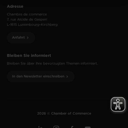
Adresse
Chambre de commerce
7, rue Alcide de Gasperi
L-1615 Luxembourg-Kirchberg
Anfahrt
Bleiben Sie informiert
Bleiben Sie über Ihre bevorzugten Themen informiert.
In den Newsletter einschreiben
2026 © Chamber of Commerce