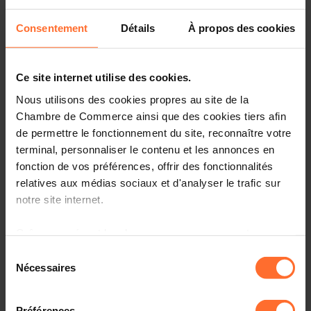
Consentement
Détails
À propos des cookies
Official Delegation of six
Chinese cities 2026
Ce site internet utilise des cookies.
Nous utilisons des cookies propres au site de la
Chambre de Commerce ainsi que des cookies tiers afin
de permettre le fonctionnement du site, reconnaître votre
terminal, personnaliser le contenu et les annonces en
fonction de vos préférences, offrir des fonctionnalités
relatives aux médias sociaux et d'analyser le trafic sur
notre site internet.
Thank you for your interest. Registration is closed.
Please contact us by e-mail (international@cc.lu) for
more information.
Grâce au présent bandeau, vous pouvez accepter,
refuser ou configurer les cookies selon vos préférences,
Sélection
à l’exception des cookies strictement nécessaires au
Nécessaires
du
fonctionnement du site. Une description des différents
consentement
cookies est accessible sous l’onglet « Détails » ci-
Préférences