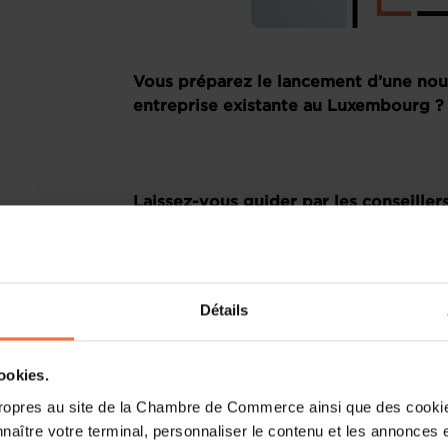
Vous préparez le lancement d’une nouv
entreprise existante au Luxembourg ? 
Laissez-vous guider par les conseiller
point de contact unique pour les entr
Comment ? Participez à notre prochaine
votre idée d’entreprise et plus particul
Détails
vous fournira toutes les informations né
manière efficace et complète à travers un
d’une session de questions-réponses en 
cookies.
ropres au site de la Chambre de Commerce ainsi que des cookies
naître votre terminal, personnaliser le contenu et les annonces 