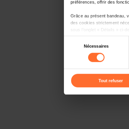
préférences, offrir des foncti
Grâce au présent bandeau, vo
des cookies strictement néce
sous l’onglet « Détails » ci-d
Sélection
Il est précisé que la navigati
Nécessaires
du
sociaux, sauvegarde des préfé
consentement
cas de refus de tous les coo
Vous avez la possibilité de m
gauche de chaque page.
Tout refuser
Pour de plus amples informat
personnelles, vous pouvez c
personnelles
.