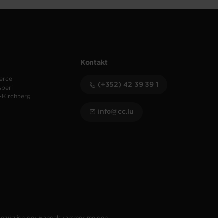
Kontakt
erce
(+352) 42 39 39 1
speri
-Kirchberg
info@cc.lu
bezüglich der Handelskammer melden