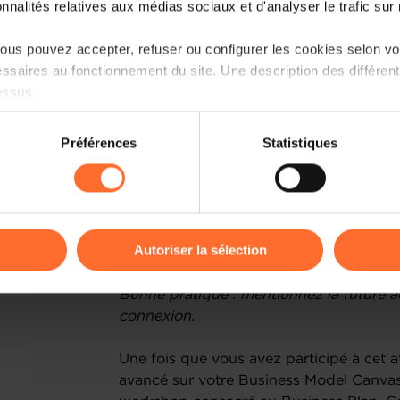
onnalités relatives aux médias sociaux et d'analyser le trafic sur n
Voici un aperçu du programme
us pouvez accepter, refuser ou configurer les cookies selon vos
Chapitre 1 - Le BMC : pourquoi, pour 
ssaires au fonctionnement du site. Une description des différen
essus.
Chapitre 2 - Comment réaliser votre B
on sur le site et certaines fonctionnalités (ex : lecture de vidéos,
Préférences
Statistiques
Chapitre 3 : Comment utiliser, tester 
rences de lecture vidéo, personnalisation de l’affichage du site
kies ou des cookies non nécessaires.
odifier ou retirer votre consentement à tout moment en cliquant su
Animation : Loic Guelfi et Antoine Hron
Autoriser la sélection
Entrepreneurship.
ions sur la manière dont nous utilisons lescookies et sommes 
Bonne pratique : mentionnez la future ac
onsulter notre
Charte d’usage des cookies
et notre
Politique 
connexion.
Une fois que vous avez participé à cet 
avancé sur votre Business Model Canvas,