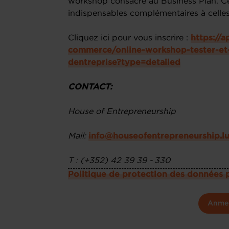
workshop consacré au Business Plan. Ce
indispensables complémentaires à celles c
Cliquez ici pour vous inscrire :
https://
commerce/online-workshop-tester-et
dentreprise?type=detailed
CONTACT:
House of Entrepreneurship
Mail:
info@houseofentrepreneurship.l
T : (+352) 42 39 39 - 330
Politique de protection des données 
Anme