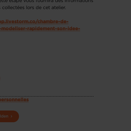
tte étape vous fournira des informations
ollectées lors de cet atelier.
app.livestorm.co/chambre-de-
-modeliser-rapidement-son-idee-
u
personnelles
lden