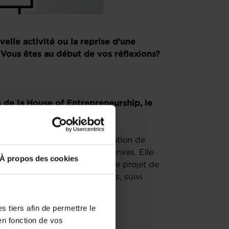
elle activité ou la reprise d’une
Vous êtes au début de vos réflexions?
s de la House of Entrepreneurship, le
epreneurs.
 session dédiée à la modélisation de
ièrement au Business Model Canvas. Elle
À propos des cookies
cessaires pour construire votre projet de
 tutoriel divisé en 3 chapitres, suivi
direct.
 tiers afin de permettre le
en fonction de vos