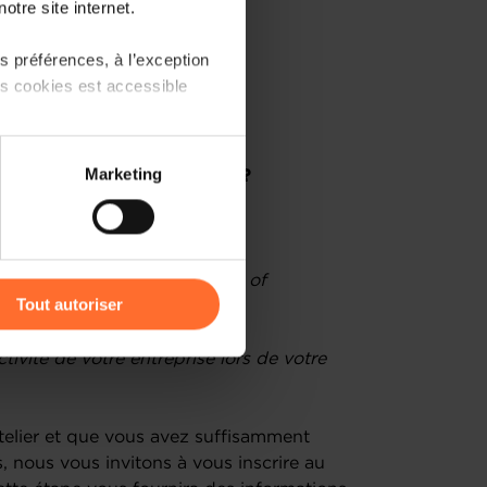
otre site internet.
 préférences, à l’exception
qui et quand ?
ts cookies est accessible
MC en 9 points essentiels
 partage sur les réseaux
Marketing
et perfectionner votre BMC ?
) peuvent être affectées en
r l’icône flottante en bas à
, Business Advisor à la House of
Tout autoriser
amenés à traiter vos données
tivité de votre entreprise lors de votre
de protection des données
atelier et que vous avez suffisamment
 nous vous invitons à vous inscrire au