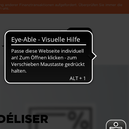
ng anderer Finanztransaktionen aufgefordert. Überprüfen Sie immer die
n uns.
Suche
Mehr
News &
Die Luxemburger
Publikationen
Wirtschaft
DÉLISER