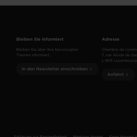
Bleiben Sie informiert
Adresse
Bleiben Sie über Ihre bevorzugten
Chambre de comm
Themen informiert.
7, rue Alcide de Ga
L-1615 Luxembourg
In den Newsletter einschreiben
Anfahrt
Erklärung zur Barrierefreiheit
Mentions légales
Einen Hinweis 