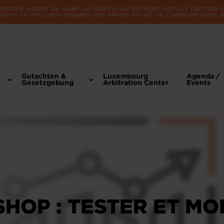
e Website werden Sie weder zur Zahlung von Beiträgen noch zur Durchführu
bevor Sie Ihre Daten eingeben, und wenden Sie sich im Zweifelsfall direkt a
Gutachten &
Luxembourg
Agenda /
Gesetzgebung
Arbitration Center
Events
HOP : TESTER ET MO