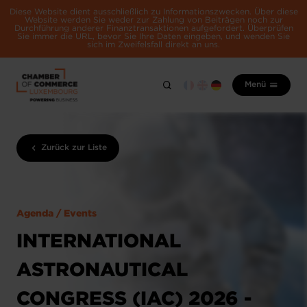
Diese Website dient ausschließlich zu Informationszwecken. Über diese
Website werden Sie weder zur Zahlung von Beiträgen noch zur
Durchführung anderer Finanztransaktionen aufgefordert. Überprüfen
Sie immer die URL, bevor Sie Ihre Daten eingeben, und wenden Sie
sich im Zweifelsfall direkt an uns.
Menü
Zurück zur Liste
Agenda / Events
INTERNATIONAL
ASTRONAUTICAL
CONGRESS (IAC) 2026 -