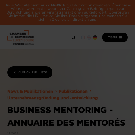
Diese Website dient ausschließlich zu Informationszwecken. Über diese
Website werden Sie weder zur Zahlung von Beiträgen noch zur
Durchführung anderer Finanztransaktionen aufgefordert. Überprüfen
Sie immer die URL, bevor Sie Ihre Daten eingeben, und wenden Sie
sich im Zweifelsfall direkt an uns.
Menü
Zurück zur Liste
News & Publikationen
Publikationen
Unternehmensgründung und -entwicklung
BUSINESS MENTORING -
ANNUAIRE DES MENTORÉS
12.2019