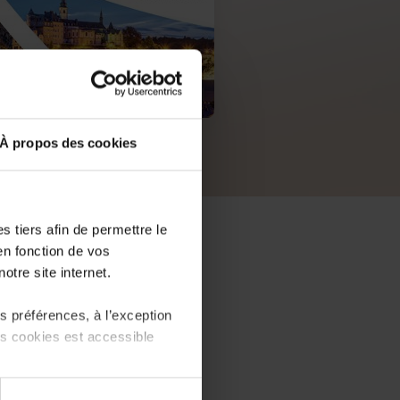
À propos des cookies
PDF, 5.5 MB
 tiers afin de permettre le
en fonction de vos
otre site internet.
 préférences, à l’exception
ts cookies est accessible