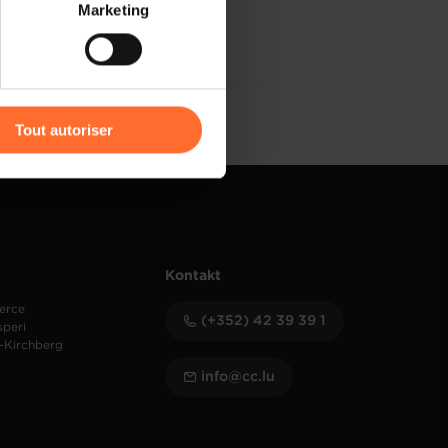
 partage sur les réseaux
Marketing
) peuvent être affectées en
r l’icône flottante en bas à
Tout autoriser
amenés à traiter vos données
de protection des données
Kontakt
erce
(+352) 42 39 39 1
speri
-Kirchberg
info@cc.lu