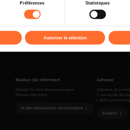
on sur le site et certaines fonctionnalités (ex : lecture de vidéos,
Préférences
Statistiques
rences de lecture vidéo, personnalisation de l’affichage du site
kies ou des cookies non nécessaires.
odifier ou retirer votre consentement à tout moment en cliquant su
Autoriser la sélection
ions sur la manière dont nous utilisons lescookies et sommes 
onsulter notre
Charte d’usage des cookies
et notre
Politique 
Bleiben Sie informiert
Adresse
Bleiben Sie über Ihre bevorzugten
Chambre de comm
Themen informiert.
7, rue Alcide de Ga
L-1615 Luxembourg
In den Newsletter einschreiben
Anfahrt