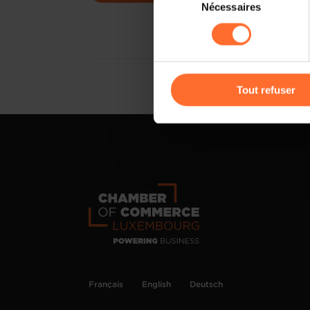
Il est précisé que la navigati
Nécessaires
du
sociaux, sauvegarde des préfé
consentement
cas de refus de tous les coo
Vous avez la possibilité de m
gauche de chaque page.
Tout refuser
Pour de plus amples informat
personnelles, vous pouvez c
personnelles
.
Français
English
Deutsch