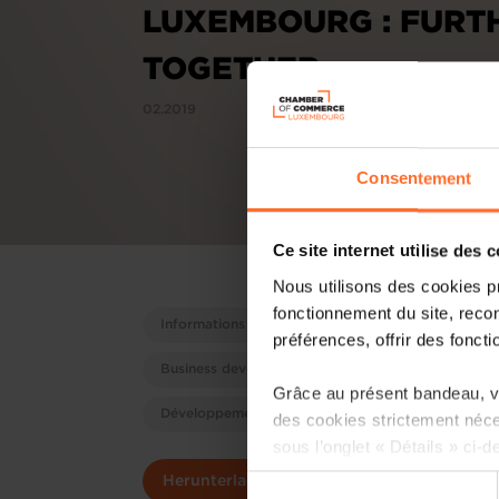
LUXEMBOURG : FURT
TOGETHER
02.2019
Consentement
Ce site internet utilise des 
Nous utilisons des cookies p
fonctionnement du site, recon
Informations sur les marchés étrangers
Unte
préférences, offrir des foncti
Business development
Informations économi
Grâce au présent bandeau, vo
Développement d'entreprises
des cookies strictement néce
sous l’onglet « Détails » ci-d
Sélection
Herunterladen