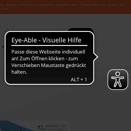
ng anderer Finanztransaktionen aufgefordert. Überprüfen Sie immer die
n uns.
Suche
Mehr
News &
Die Luxemburger
Publikationen
Wirtschaft