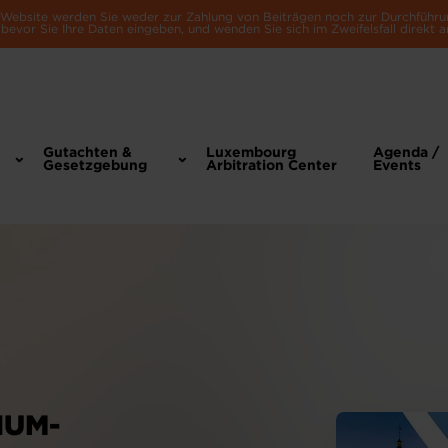
e Website werden Sie weder zur Zahlung von Beiträgen noch zur Durchführu
bevor Sie Ihre Daten eingeben, und wenden Sie sich im Zweifelsfall direkt a
Gutachten &
Luxembourg
Agenda /
Gesetzgebung
Arbitration Center
Events
IUM-