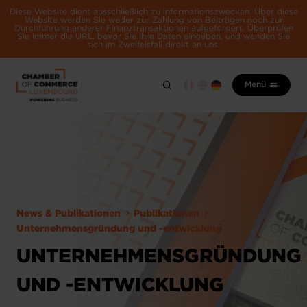
Diese Website dient ausschließlich zu Informationszwecken. Über diese
Website werden Sie weder zur Zahlung von Beiträgen noch zur
Durchführung anderer Finanztransaktionen aufgefordert. Überprüfen
Sie immer die URL, bevor Sie Ihre Daten eingeben, und wenden Sie
sich im Zweifelsfall direkt an uns.
Menü
News & Publikationen
Publikationen
Unternehmensgründung und -entwicklung
UNTERNEHMENSGRÜNDUNG
UND -ENTWICKLUNG