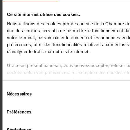
Ce site internet utilise des cookies.
Nous utilisons des cookies propres au site de la Chambre 
que des cookies tiers afin de permettre le fonctionnement du 
07.2023
votre terminal, personnaliser le contenu et les annonces en 
préférences, offrir des fonctionnalités relatives aux médias s
Neu Unternehmer - Sind Sie
gerüstet, ein geschäftskonto in
d'analyser le trafic sur notre site internet.
Luxemburg zu eröffnen?
Grâce au présent bandeau, vous pouvez accepter, refuser ou
DE , FR , EN
cookies selon vos préférences, à l’exception des cookies st
nécessaires au fonctionnement du site. Une description des 
est accessible sous l’onglet « Détails » ci-dessus.
Sélection
Nécessaires
du
02.2023
Il est précisé que la navigation sur le site et certaines fonctio
consentement
Practical Guide - Cybersecurity:
lecture de vidéos, partage sur les réseaux sociaux, sauvega
Understanding, preparing for,
Préférences
préférences de lecture vidéo, personnalisation de l’affichage
and responding to an attack
être affectées en cas de refus de tous les cookies ou des c
EN , FR
nécessaires.
Statistiques