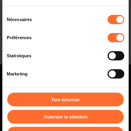
Grâce au présent bandeau, vous pouvez accepter,
Merkur Cover Stories
refuser ou configurer les cookies selon vos préférences,
Sélection
à l’exception des cookies strictement nécessaires au
Nécessaires
du
fonctionnement du site. Une description des différents
Herunterladen
consentement
cookies est accessible sous l’onglet « Détails » ci-
Préférences
dessus.
Il est précisé que la navigation sur le site et certaines
Statistiques
fonctionnalités (ex : lecture de vidéos, partage sur les
réseaux sociaux, sauvegarde des préférences de lecture
Marketing
vidéo, personnalisation de l’affichage du site) peuvent
être affectées en cas de refus de tous les cookies ou des
cookies non nécessaires.
Tout autoriser
Vous avez la possibilité de modifier ou retirer votre
consentement à tout moment en cliquant sur l’icône
Kontakt
Autoriser la sélection
flottante en bas à gauche de chaque page.
(+352) 42 39 39 1
info@cc.lu
Pour de plus amples informations sur la manière dont