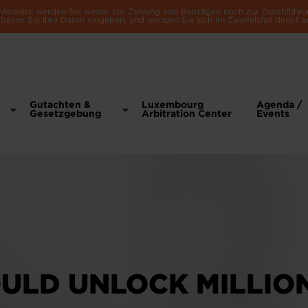
e Website werden Sie weder zur Zahlung von Beiträgen noch zur Durchführu
bevor Sie Ihre Daten eingeben, und wenden Sie sich im Zweifelsfall direkt a
Gutachten &
Luxembourg
Agenda /
Gesetzgebung
Arbitration Center
Events
ULD UNLOCK MILLIO