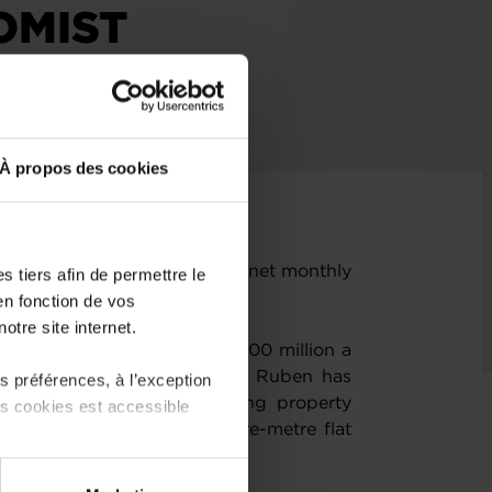
OMIST
À propos des cookies
e flat today would require a net monthly
 tiers afin de permettre le
evels.
en fonction de vos
otre site internet.
 bill could unlock up to €400 million a
nt, economist Michel-Édouard Ruben has
 préférences, à l’exception
lise demand in the struggling property
ts cookies est accessible
s looking to buy a 60-square-metre flat
y of €6,000.
 partage sur les réseaux