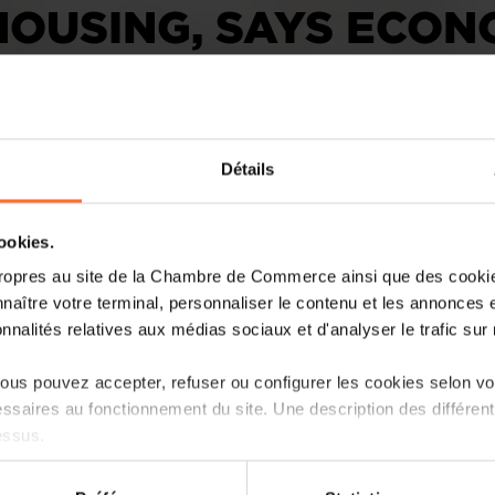
OUSING, SAYS ECON
Détails
cookies.
Buyers looking to buy a 60-square-metr
ropres au site de la Chambre de Commerce ainsi que des cookies
salary of €6,000, well above pre-Covid l
naître votre terminal, personnaliser le contenu et les annonces 
onnalités relatives aux médias sociaux et d'analyser le trafic sur n
A 0.5% levy on Luxembourg’s total wage
year for affordable housing investme
us pouvez accepter, refuser ou configurer les cookies selon vos
proposed, arguing it could help stabi
ssaires au fonctionnement du site. Une description des différen
market, citing data showing that buyer
essus.
today would require a net monthly salar
on sur le site et certaines fonctionnalités (ex : lecture de vidéos,