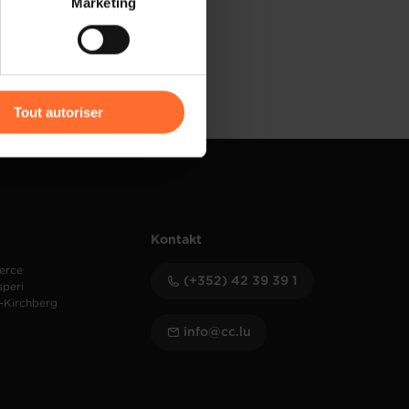
Marketing
) peuvent être affectées en
r l’icône flottante en bas à
Tout autoriser
amenés à traiter vos données
de protection des données
Kontakt
erce
(+352) 42 39 39 1
speri
-Kirchberg
info@cc.lu