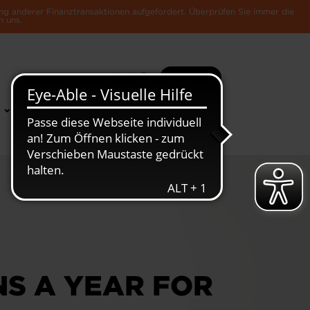
ng anderer Finanztransaktionen aufgefordert. Überprüfen Sie immer die
n uns.
Suche
Mehr
News &
Die Luxemburger
Publikationen
Wirtschaft
NS A YEAR FOR