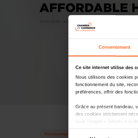
AFFORDABLE H
27.05.2026 - Luxembourg Times
Consentement
Ce site internet utilise des 
Nous utilisons des cookies p
fonctionnement du site, recon
préférences, offrir des foncti
Grâce au présent bandeau, vo
des cookies strictement néce
sous l’onglet « Détails » ci-d
Sélection
Pressespiegel
Il est précisé que la navigati