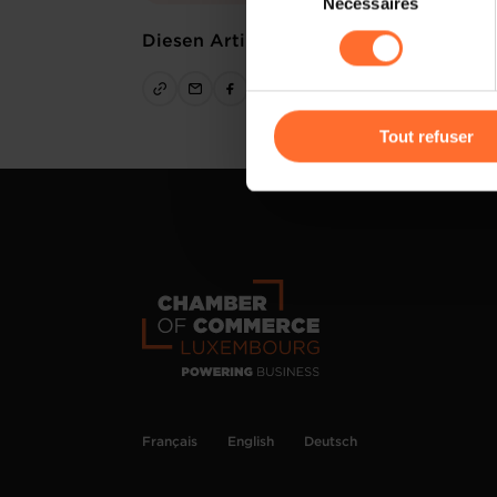
Nécessaires
du
sociaux, sauvegarde des préfé
consentement
Diesen Artikel teilen
cas de refus de tous les coo
Vous avez la possibilité de m
gauche de chaque page.
Tout refuser
Pour de plus amples informat
personnelles, vous pouvez c
personnelles
.
Français
English
Deutsch