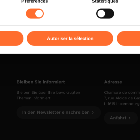
Préférences
Statistiques
Read more
rences de lecture vidéo, personnalisation de l’affichage du site
kies ou des cookies non nécessaires.
odifier ou retirer votre consentement à tout moment en cliquant su
Autoriser la sélection
ions sur la manière dont nous utilisons lescookies et sommes 
onsulter notre
Charte d’usage des cookies
et notre
Politique 
Bleiben Sie informiert
Adresse
Bleiben Sie über Ihre bevorzugten
Chambre de comm
Themen informiert.
7, rue Alcide de Ga
L-1615 Luxembourg
In den Newsletter einschreiben
Anfahrt