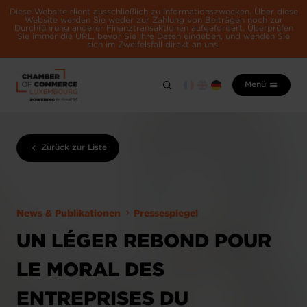
Diese Website dient ausschließlich zu Informationszwecken. Über diese
Website werden Sie weder zur Zahlung von Beiträgen noch zur
Durchführung anderer Finanztransaktionen aufgefordert. Überprüfen
Sie immer die URL, bevor Sie Ihre Daten eingeben, und wenden Sie
sich im Zweifelsfall direkt an uns.
Menü
Zurück zur Liste
News & Publikationen
Pressespiegel
UN LÉGER REBOND POUR
LE MORAL DES
ENTREPRISES DU