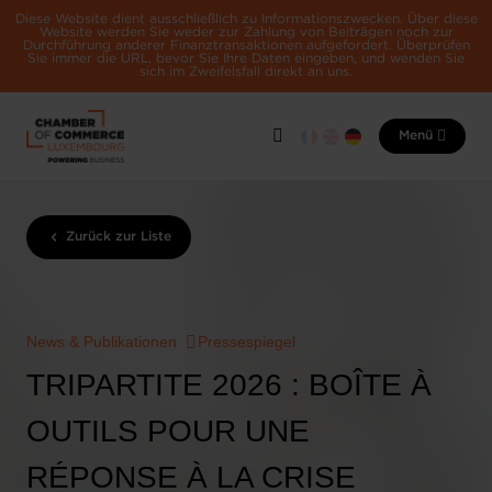
Diese Website dient ausschließlich zu Informationszwecken. Über diese
Website werden Sie weder zur Zahlung von Beiträgen noch zur
Durchführung anderer Finanztransaktionen aufgefordert. Überprüfen
Sie immer die URL, bevor Sie Ihre Daten eingeben, und wenden Sie
sich im Zweifelsfall direkt an uns.
Menü
Zurück zur Liste
News & Publikationen
Pressespiegel
TRIPARTITE 2026 : BOÎTE À
OUTILS POUR UNE
RÉPONSE À LA CRISE