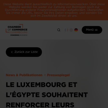
Diese Website dient ausschließlich zu Informationszwecken. Über diese
Website werden Sie weder zur Zahlung von Beiträgen noch zur
Durchführung anderer Finanztransaktionen aufgefordert. Überprüfen
Sie immer die URL, bevor Sie Ihre Daten eingeben, und wenden Sie
sich im Zweifelsfall direkt an uns.
Menü
Zurück zur Liste
News & Publikationen
Pressespiegel
LE LUXEMBOURG ET
L'ÉGYPTE SOUHAITENT
RENFORCER LEURS