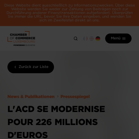
Diese Website dient ausschließlich zu Informationszwecken. Über diese
Website werden Sie weder zur Zahlung von Beiträgen noch zur
Durchführung anderer Finanztransaktionen aufgefordert. Überprüfen
Sie immer die URL, bevor Sie Ihre Daten eingeben, und wenden Sie
sich im Zweifelsfall direkt an uns.
Menü
Zurück zur Liste
News & Publikationen
Pressespiegel
L'ACD SE MODERNISE
POUR 226 MILLIONS
D'EUROS