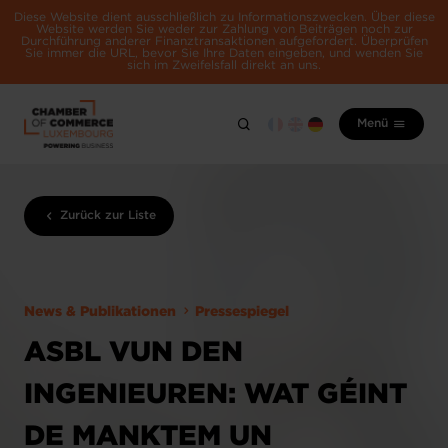
Diese Website dient ausschließlich zu Informationszwecken. Über diese
Website werden Sie weder zur Zahlung von Beiträgen noch zur
Durchführung anderer Finanztransaktionen aufgefordert. Überprüfen
Sie immer die URL, bevor Sie Ihre Daten eingeben, und wenden Sie
sich im Zweifelsfall direkt an uns.
Menü
Zurück zur Liste
News & Publikationen
Pressespiegel
ASBL VUN DEN
INGENIEUREN: WAT GÉINT
DE MANKTEM UN