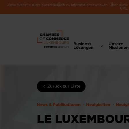
Diese Website dient ausschließlich zu Informationszwecken. Über dies
URL, 
Business
Unsere
Lösungen
Missionen
Zurück zur Liste
News & Publikationen
Neuigkeiten
Neuig
LE LUXEMBOUR