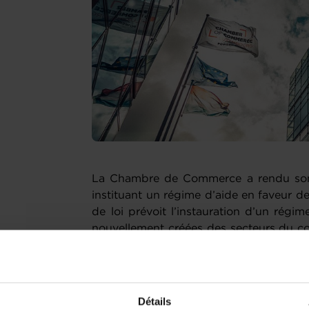
La Chambre de Commerce a rendu son a
instituant un régime d’aide en faveur de
de loi prévoit l’instauration d’un régi
nouvellement créées des secteurs du co
autorisation d’établissement en vertu
réglementant l’accès aux profession
certaines professions libérales. Le proje
de subventions mensuelles forfaitaire
Détails