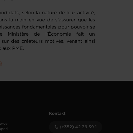
ndidats, selon la nature de leur activité,
dans la main en vue de s'assurer que les
aissances fondamentales pour pouvoir se
le Ministère de l'Économie fait un
 sur des créateurs motivés, venant ainsi
es aux PME.
n
Kontakt
erce
(+352) 42 39 39 1
speri