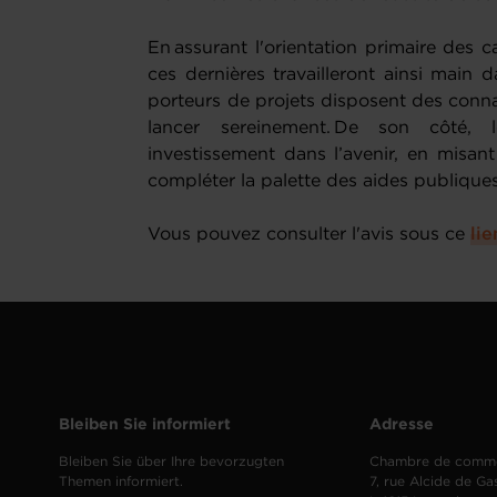
En assurant l'orientation primaire des ca
ces dernières travailleront ainsi main 
porteurs de projets disposent des conn
lancer sereinement. De son côté, 
investissement dans l’avenir, en misant
compléter la palette des aides publiqu
Vous pouvez consulter l'avis sous ce
lie
Bleiben Sie informiert
Adresse
Bleiben Sie über Ihre bevorzugten
Chambre de comm
Themen informiert.
7, rue Alcide de Ga