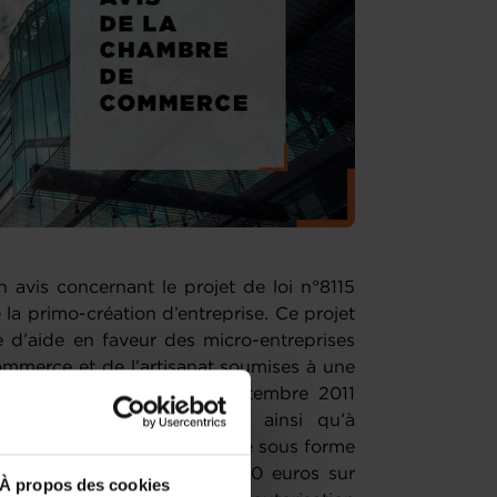
vis concernant le projet de loi n°8115
 la primo-création d’entreprise. Ce projet
me d’aide en faveur des micro-entreprises
mmerce et de l’artisanat soumises à une
 de la loi modifiée du 2 septembre 2011
s d’artisan, de commerçant ainsi qu’à
t prévoit que l’aide soit versée sous forme
s non remboursables de 2.000 euros sur
À propos des cookies