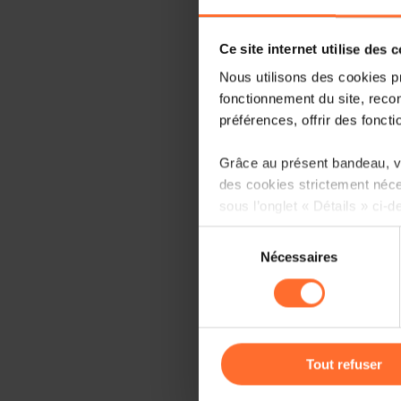
Ce site internet utilise des 
Nous utilisons des cookies p
fonctionnement du site, recon
préférences, offrir des foncti
Grâce au présent bandeau, vo
des cookies strictement néce
sous l’onglet « Détails » ci-d
Sélection
Il est précisé que la navigati
Nécessaires
du
sociaux, sauvegarde des préfé
consentement
cas de refus de tous les coo
Vous avez la possibilité de m
gauche de chaque page.
Tout refuser
Pour de plus amples informat