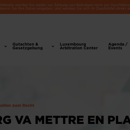
e Website werden Sie weder zur Zahlung von Beiträgen noch zur Durchführu
bevor Sie Ihre Daten eingeben, und wenden Sie sich im Zweifelsfall direkt a
Gutachten &
Luxembourg
Agenda /
Gesetzgebung
Arbitration Center
Events
keiten zum Recht
G VA METTRE EN PLA