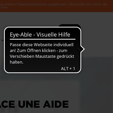
ng anderer Finanztransaktionen aufgefordert. Überprüfen Sie immer die
n uns.
Suche
Mehr
News &
Die Luxemburger
Publikationen
Wirtschaft
CE UNE AIDE