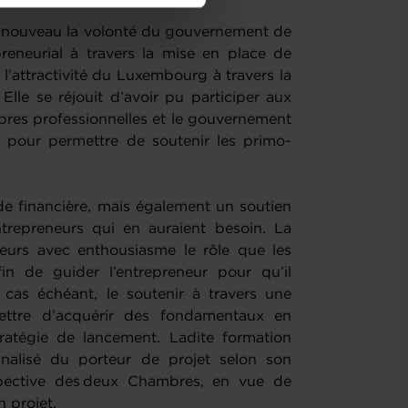
de protection des données
 nouveau la volonté du gouvernement de
preneurial à travers la mise en place de
 l’attractivité du Luxembourg à travers la
Elle se réjouit d’avoir pu participer aux
bres professionnelles et le gouvernement
on pour permettre de soutenir les primo-
de financière, mais également un soutien
trepreneurs qui en auraient besoin. La
eurs avec enthousiasme le rôle que les
in de guider l’entrepreneur pour qu’il
 cas échéant, le soutenir à travers une
mettre d’acquérir des fondamentaux en
tratégie de lancement. Ladite formation
nnalisé du porteur de projet selon son
spective des deux Chambres, en vue de
n projet.