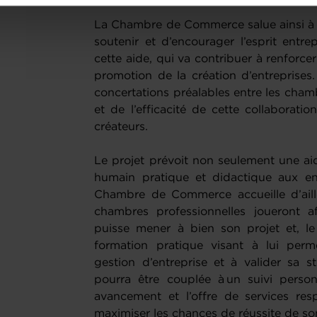
onsulter notre
Charte d’usage des cookies
et notre
Politique 
La Chambre de Commerce salue ainsi à
soutenir et d’encourager l’esprit entre
cette aide, qui va contribuer à renforcer
promotion de la création d’entreprises. 
concertations préalables entre les cham
et de l’efficacité de cette collaborati
créateurs.
Le projet prévoit non seulement une ai
humain pratique et didactique aux en
Chambre de Commerce accueille d’aill
chambres professionnelles joueront af
puisse mener à bien son projet et, le
formation pratique visant à lui per
gestion d’entreprise et à valider sa s
pourra être couplée à un suivi perso
avancement et l’offre de services re
maximiser les chances de réussite de so