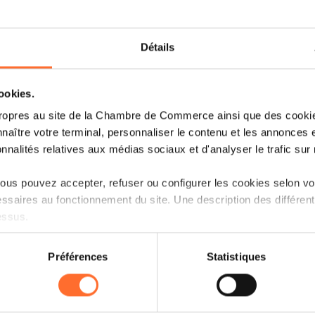
Détails
cookies.
ropres au site de la Chambre de Commerce ainsi que des cookies
naître votre terminal, personnaliser le contenu et les annonces 
onnalités relatives aux médias sociaux et d'analyser le trafic sur n
Le ministère de la Protection des cons
us pouvez accepter, refuser ou configurer les cookies selon vos
ont informé la Chambre de Commerc
ssaires au fonctionnement du site. Une description des différen
contrôles communes entre les servic
essus.
consommateurs et ceux de l’ILNAS.
on sur le site et certaines fonctionnalités (ex : lecture de vidéos,
Ces campagnes porteront principalement
Préférences
Statistiques
rences de lecture vidéo, personnalisation de l’affichage du site
en matière d'indication des prix ainsi qu
kies ou des cookies non nécessaires.
des numéros d'autorisation d'établissem