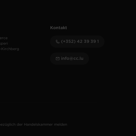
Kontakt
erce
(+352) 42 39 39 1
speri
-Kirchberg
info@cc.lu
bezüglich der Handelskammer melden