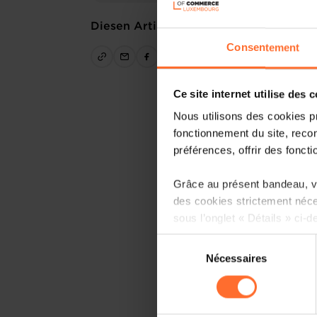
Diesen Artikel teilen
Consentement
Ce site internet utilise des 
Nous utilisons des cookies p
fonctionnement du site, recon
préférences, offrir des foncti
Grâce au présent bandeau, vo
des cookies strictement néce
sous l’onglet « Détails » ci-d
Sélection
Il est précisé que la navigati
Nécessaires
du
sociaux, sauvegarde des préfé
consentement
cas de refus de tous les coo