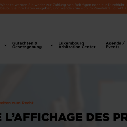
e Website werden Sie weder zur Zahlung von Beiträgen noch zur Durchführu
bevor Sie Ihre Daten eingeben, und wenden Sie sich im Zweifelsfall direkt a
Gutachten &
Luxembourg
Agenda /
Gesetzgebung
Arbitration Center
Events
keiten zum Recht
L’AFFICHAGE DES PR