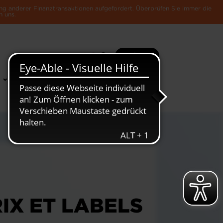
ng anderer Finanztransaktionen aufgefordert. Überprüfen Sie immer die
n uns.
Suche
Mehr
News &
Die Luxemburger
Publikationen
Wirtschaft
IX ET LABELS