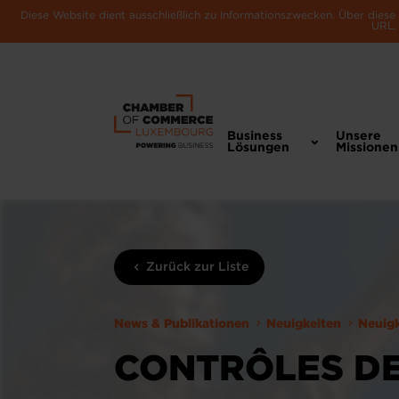
Diese Website dient ausschließlich zu Informationszwecken. Über dies
URL, 
Business
Unsere
Lösungen
Missionen
Zurück zur Liste
News & Publikationen
Neuigkeiten
Neuig
CONTRÔLES DE 