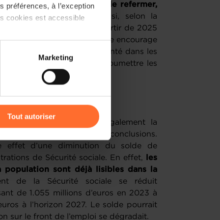
olonté du Gouvernement de refermer,
 préférences, à l’exception
ffet ciseau dès 2025.
Ainsi, selon la
ts cookies est accessible
evraient être resserrées à partir de 2025
 s’améliorer à cette date. Elle encourage
 et à concrétiser cette volonté dans les
 partage sur les réseaux
Marketing
lles la contrecarrant et à soumettre les
) peuvent être affectées en
 approfondie.
r l’icône flottante en bas à
Tout autoriser
on publique, qui englobe également la
 locales, conduit aux mêmes conclusions.
amenés à traiter vos données
 effet d’une diminution du solde de
de protection des données
trations de Sécurité sociale. En effet,
les
 population sont déjà lisibles dans la
ent de la Sécurité sociale se réduit
ant de 1.055 millions d’euros en 2023 à
euros à l’horizon 2027. Le solde pourrait
on sur le front de l’emploi se dégradait.