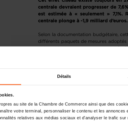
Cet effet ciseau existe toujours en 2
centrale devraient progresser de 7,6%
est estimée à « seulement » 7,1%. Ré
centrale plonge à -1,9 milliard d’euros.
Selon la documentation budgétaire, cett
différents paquets de mesures adoptés pou
Si le poids de ces mesures est réel
, la
qu’elles manquent parfois de sélecti
progression rapide des dépenses e
dépenses courantes, en particulier 
notamment des cinq tranches indicia
Détails
salariale de l’Administration centrale 
PIB) en 2022 à 8,3 milliards (8,54% d
cookies.
l’Administration centrale ne devrait s’
2025 (de 100 millions EUR) alors que le
ropres au site de la Chambre de Commerce ainsi que des cookies
à concurrence de 806 millions EUR c
naître votre terminal, personnaliser le contenu et les annonces 
ménages et des entreprises dans le silla
onnalités relatives aux médias sociaux et d'analyser le trafic sur n