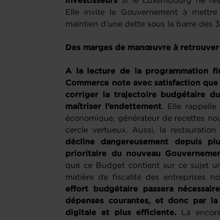
investisseurs
si le Luxembourg ne res
Elle invite le Gouvernement à mettre 
maintien d’une dette sous la barre des 
Des marges de manœuvre à retrouver
A la lecture de la programmation fi
Commerce note avec satisfaction que 
corriger la trajectoire budgétaire du
maîtriser l’endettement
. Elle rappell
économique, générateur de recettes nou
cercle vertueux. Aussi, la restauratio
décline dangereusement depuis plus
prioritaire du nouveau Gouverneme
que ce Budget contient sur ce sujet un
matière de fiscalité des entreprises 
effort budgétaire passera nécessair
dépenses courantes, et donc par la
digitale et plus efficiente.
Là encor