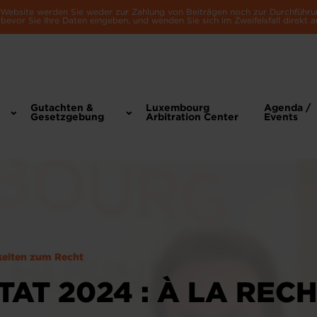
e Website werden Sie weder zur Zahlung von Beiträgen noch zur Durchführu
bevor Sie Ihre Daten eingeben, und wenden Sie sich im Zweifelsfall direkt a
Gutachten &
Luxembourg
Agenda /
Gesetzgebung
Arbitration Center
Events
keiten zum Recht
TAT 2024 : À LA REC