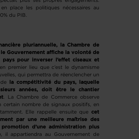
pectait plus ses propres engagements.
en place les politiques nécessaires au
30% du PIB.
nancière pluriannuelle, la Chambre de
le Gouvernement affiche la volonté de
 pays pour inverser l’effet ciseaux et
e en premier lieu que c’est le dynamisme
velles, qui permettra de réenclencher un
n de
la compétitivité du pays, laquelle
ieurs années, doit être le chantier
nt
. La Chambre de Commerce observe
 certain nombre de signaux positifs, en
notamment. Elle rappelle ensuite que
cet
ement par une meilleure maîtrise des
 promotion d’une administration plus
e, il appartiendra au Gouvernement de