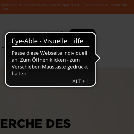
ng anderer Finanztransaktionen aufgefordert. Überprüfen Sie immer die
n uns.
Suche
Mehr
News &
Die Luxemburger
Publikationen
Wirtschaft
HERCHE DES