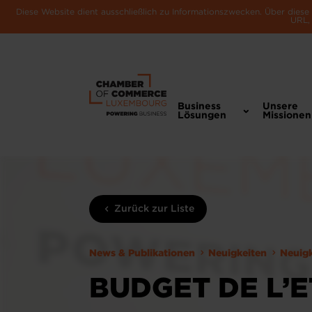
Diese Website dient ausschließlich zu Informationszwecken. Über dies
URL, 
Business
Unsere
Lösungen
Missionen
Zurück zur Liste
News & Publikationen
Neuigkeiten
Neuig
BUDGET DE L’E