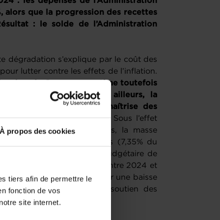
024 : les dépenses de l’Administration
, alors que la progression des recettes
sultat : le solde de l’Administration
e dégradation s’explique par le coût des
r lutter contre les effets de l’inflation.
 Chambre de Commerce estime toutefois
vité et d’efficience. Par ailleurs, la
st liée à un manque de maîtrise des
des dépenses de personnel.
Sous l’effet
ires déclenchées en 24 mois, la masse
À propos des cookies
passe de 5,6 milliards d’euros (7,35% du
u PIB) en 2027. Le solde budgétaire de
améliorer que marginalement entre 2024 et
 budget pluriannuel table sur une baisse
 tiers afin de permettre le
oncernant les mesures de soutien des
en fonction de vos
ge de la crise énergétique.
otre site internet.