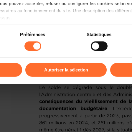
La Chambre de Commerce salue la v
us pouvez accepter, refuser ou configurer les cookies selon vos
ne serait-ce que timidement, cet e
ssaires au fonctionnement du site. Une description des différen
planification budgétaire, les dépenses d
essus.
(+4,5%) et le solde devrait commencer à
le Gouvernement à tenir cet engagement
on sur le site et certaines fonctionnalités (ex : lecture de vidéos,
Préférences
Statistiques
actes, à ne pas créer de dépenses nouve
rences de lecture vidéo, personnalisation de l’affichage du site
dépenses à une analyse coût-efficience
kies ou des cookies non nécessaires.
Un modèle social à réformer
odifier ou retirer votre consentement à tout moment en cliquant su
Autoriser la sélection
L’analyse du solde de l’Administrati
Sécurité Sociale et les Administrations
ions sur la manière dont nous utilisons lescookies et sommes 
Le solde se dégrade sous le double
onsulter notre
Charte d’usage des cookies
et notre
Politique 
l’Administration centrale et des Adminis
conséquences du vieillissement de la
documentation budgétaire
. L’excéd
progressivement à partir de 2023, pass
861 millions en 2024, et 261 millions d’
même être négatif dès 2027, si la situati