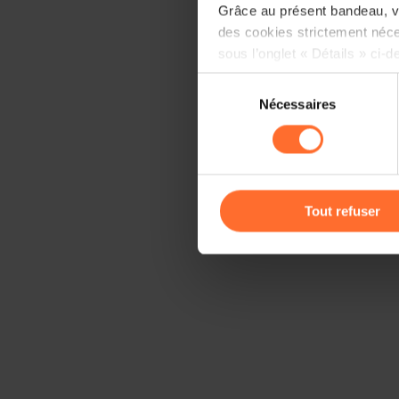
Grâce au présent bandeau, vo
des cookies strictement néce
sous l’onglet « Détails » ci-d
Sélection
Il est précisé que la navigati
Nécessaires
du
sociaux, sauvegarde des préfé
consentement
cas de refus de tous les coo
Vous avez la possibilité de m
gauche de chaque page.
Tout refuser
Pour de plus amples informat
personnelles, vous pouvez c
personnelles
.