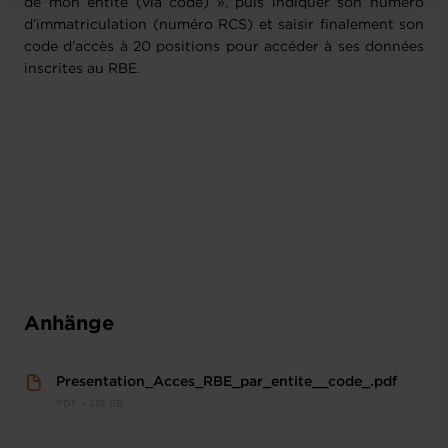
de mon entité (via code) », puis indiquer son numéro
d’immatriculation (numéro RCS) et saisir finalement son
code d’accès à 20 positions pour accéder à ses données
inscrites au RBE.
Anhänge
Presentation_Acces_RBE_par_entite__code_.pdf
PDF • 216 KB