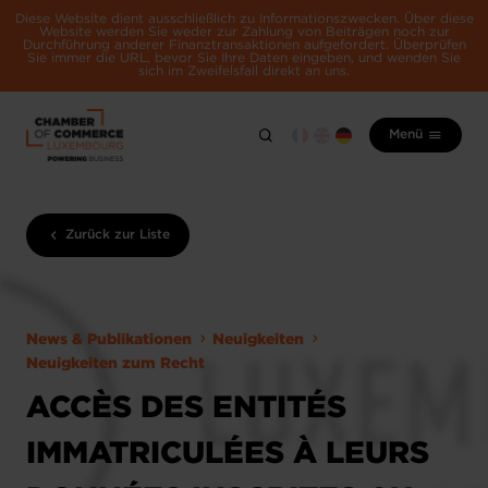
Diese Website dient ausschließlich zu Informationszwecken. Über diese
Website werden Sie weder zur Zahlung von Beiträgen noch zur
Durchführung anderer Finanztransaktionen aufgefordert. Überprüfen
Sie immer die URL, bevor Sie Ihre Daten eingeben, und wenden Sie
sich im Zweifelsfall direkt an uns.
Menü
Zurück zur Liste
News & Publikationen
Neuigkeiten
Neuigkeiten zum Recht
ACCÈS DES ENTITÉS
IMMATRICULÉES À LEURS