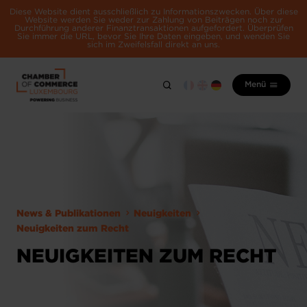
Diese Website dient ausschließlich zu Informationszwecken. Über diese
Website werden Sie weder zur Zahlung von Beiträgen noch zur
Durchführung anderer Finanztransaktionen aufgefordert. Überprüfen
Sie immer die URL, bevor Sie Ihre Daten eingeben, und wenden Sie
sich im Zweifelsfall direkt an uns.
Menü
News & Publikationen
Neuigkeiten
Neuigkeiten zum Recht
NEUIGKEITEN ZUM RECHT