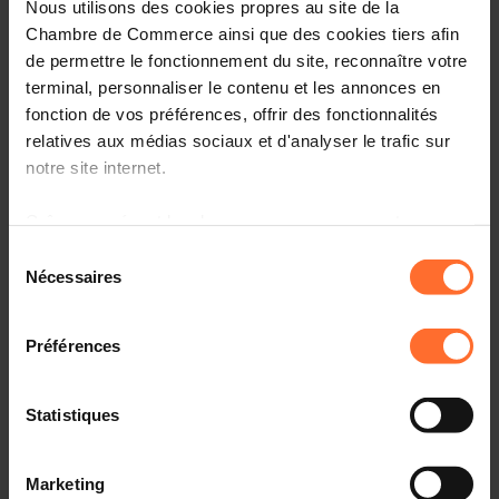
Nous utilisons des cookies propres au site de la
Chambre de Commerce ainsi que des cookies tiers afin
de permettre le fonctionnement du site, reconnaître votre
terminal, personnaliser le contenu et les annonces en
fonction de vos préférences, offrir des fonctionnalités
relatives aux médias sociaux et d'analyser le trafic sur
notre site internet.
Grâce au présent bandeau, vous pouvez accepter,
refuser ou configurer les cookies selon vos préférences,
Chambre de Commerce
Sélection
à l’exception des cookies strictement nécessaires au
Nécessaires
22.06.2022
du
fonctionnement du site. Une description des différents
consentement
Le Luxembourg finalise sa première évaluation
cookies est accessible sous l’onglet « Détails » ci-
verticale des risques en matière de financement du
Préférences
dessus.
terrorisme
Il est précisé que la navigation sur le site et certaines
Statistiques
fonctionnalités (ex : lecture de vidéos, partage sur les
réseaux sociaux, sauvegarde des préférences de lecture
Marketing
vidéo, personnalisation de l’affichage du site) peuvent