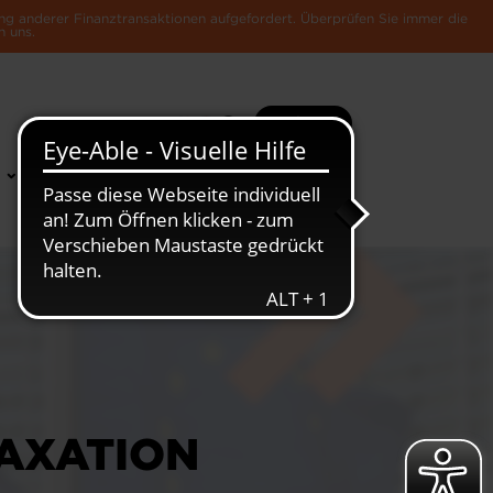
ng anderer Finanztransaktionen aufgefordert. Überprüfen Sie immer die
n uns.
Suche
Mehr
News &
Die Luxemburger
Publikationen
Wirtschaft
TAXATION