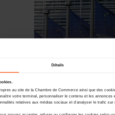
Détails
In the framework of its initiative to s
cookies.
European Commission has recently initi
preparing an omnibus legislative propos
ropres au site de la Chambre de Commerce ainsi que des cookies
feedback on issues such as administ
naître votre terminal, personnaliser le contenu et les annonces 
outdated or overlapping rules, and any l
onnalités relatives aux médias sociaux et d'analyser le trafic sur n
of existing EU direct tax rules. It cover
directives, including the Anti-Tax Avo
us pouvez accepter, refuser ou configurer les cookies selon vos