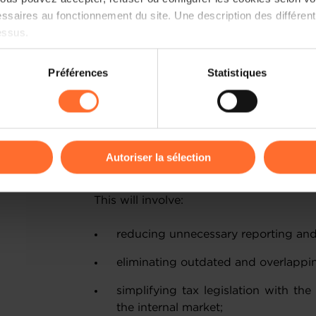
Directive, the Interest and Royalties Di
ssaires au fonctionnement du site. Une description des différen
Tax Dispute Resolution Mechanisms Dire
essus.
The general objective of the initiative i
on sur le site et certaines fonctionnalités (ex : lecture de vidéos,
Préférences
Statistiques
taxation framework and support the 
rences de lecture vidéo, personnalisation de l’affichage du site
internal market, without undermining 
kies ou des cookies non nécessaires.
Directives concerned (i.e., eliminate 
royalty cross-border payments; ensure t
odifier ou retirer votre consentement à tout moment en cliquant su
reorganisations; protect the internal ma
Autoriser la sélection
ensure effective resolution of cross-bor
ions sur la manière dont nous utilisons lescookies et sommes 
This will involve:
onsulter notre
Charte d’usage des cookies
et notre
Politique 
reducing unnecessary reporting an
eliminating outdated and overlappin
simplifying tax legislation with th
the internal market;