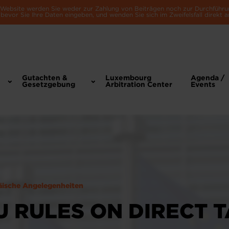
e Website werden Sie weder zur Zahlung von Beiträgen noch zur Durchführu
bevor Sie Ihre Daten eingeben, und wenden Sie sich im Zweifelsfall direkt a
Gutachten &
Luxembourg
Agenda /
Gesetzgebung
Arbitration Center
Events
äische Angelegenheiten
U RULES ON DIRECT 