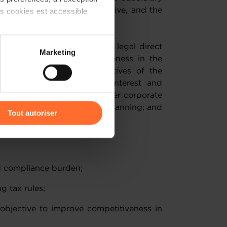
rective, the Tax Merger Directive, and the
ts cookies est accessible
ctive.
s to simplify the existing EU legal direct
 partage sur les réseaux
Marketing
enhancement of competitiveness in the
) peuvent être affectées en
the important policy objectives of the
double taxation of profits, interest and
ax neutrality for cross-border corporate
r l’icône flottante en bas à
rket against aggressive tax planning; and
Tout autoriser
der tax disputes).
amenés à traiter vos données
de protection des données
d compliance burden;
g tax rules;
e objective to improve competitiveness in