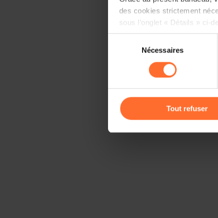
des cookies strictement néce
sous l’onglet « Détails » ci-d
Sélection
Il est précisé que la navigati
Nécessaires
du
sociaux, sauvegarde des préfé
consentement
cas de refus de tous les coo
Vous avez la possibilité de m
gauche de chaque page.
Tout refuser
Pour de plus amples informat
personnelles, vous pouvez c
personnelles
.