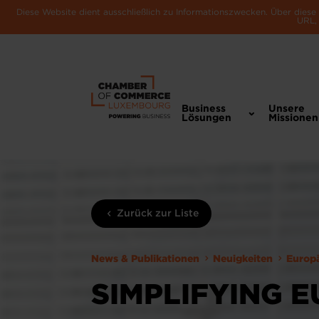
Diese Website dient ausschließlich zu Informationszwecken. Über dies
URL, 
Business
Unsere
Lösungen
Missionen
Zurück zur Liste
News & Publikationen
Neuigkeiten
Europ
SIMPLIFYING E