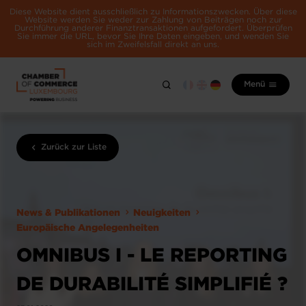
Diese Website dient ausschließlich zu Informationszwecken. Über diese
Website werden Sie weder zur Zahlung von Beiträgen noch zur
Durchführung anderer Finanztransaktionen aufgefordert. Überprüfen
Sie immer die URL, bevor Sie Ihre Daten eingeben, und wenden Sie
sich im Zweifelsfall direkt an uns.
Menü
Zurück zur Liste
News & Publikationen
Neuigkeiten
Europäische Angelegenheiten
OMNIBUS I - LE REPORTING
DE DURABILITÉ SIMPLIFIÉ ?