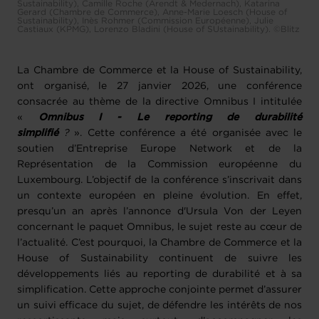
Sustainability), Camille Roche (Arendt & Medernach), Katarina
Gerard (Chambre de Commerce), Anne-Marie Loesch (House of
Sustainability), Inès Rohmer (Commission Européenne), Julie
Castiaux (KPMG), Lorenzo Bladini (House of SUstainability). ©Blitz
La Chambre de Commerce et la House of Sustainability,
ont organisé, le 27 janvier 2026, une conférence
consacrée au thème de la directive Omnibus I intitulée
«
Omnibus I - Le reporting de durabilité
simplifié
?
».
Cette conférence a été organisée avec le
soutien d’Entreprise Europe Network et de la
Représentation de la Commission européenne du
Luxembourg. L’objectif de la conférence s’inscrivait dans
un contexte européen en pleine évolution. En effet,
presqu’un an après l’annonce d'Ursula Von der Leyen
concernant le paquet Omnibus, le sujet reste au cœur de
l’actualité. C’est pourquoi, la Chambre de Commerce et la
House of Sustainability continuent de suivre les
développements liés au reporting de durabilité et à sa
simplification. Cette approche conjointe permet d’assurer
un suivi efficace du sujet, de défendre les intérêts de nos