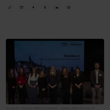
De g.à d. : Sophie Selfstick (Arendt), Juliette Petit (House of