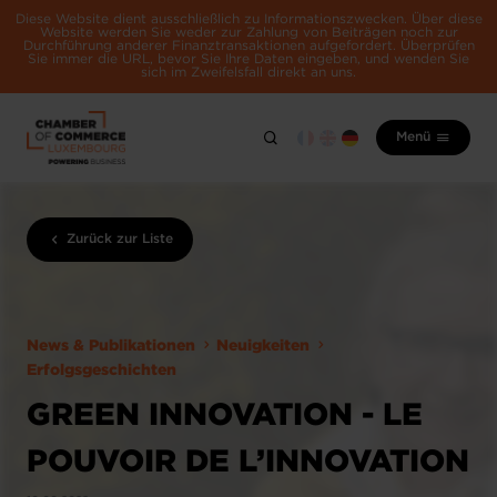
Diese Website dient ausschließlich zu Informationszwecken. Über diese
Website werden Sie weder zur Zahlung von Beiträgen noch zur
Durchführung anderer Finanztransaktionen aufgefordert. Überprüfen
Sie immer die URL, bevor Sie Ihre Daten eingeben, und wenden Sie
sich im Zweifelsfall direkt an uns.
Menü
Zurück zur Liste
News & Publikationen
Neuigkeiten
Erfolgsgeschichten
GREEN INNOVATION - LE
POUVOIR DE L’INNOVATION