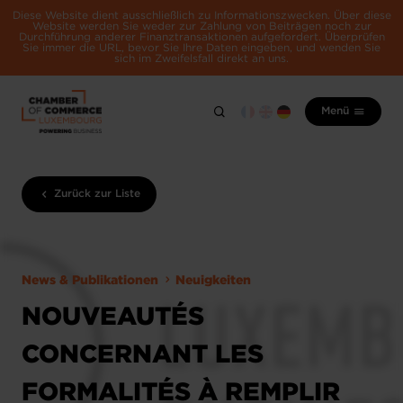
Diese Website dient ausschließlich zu Informationszwecken. Über diese
Website werden Sie weder zur Zahlung von Beiträgen noch zur
Durchführung anderer Finanztransaktionen aufgefordert. Überprüfen
Sie immer die URL, bevor Sie Ihre Daten eingeben, und wenden Sie
sich im Zweifelsfall direkt an uns.
Menü
Zurück zur Liste
News & Publikationen
Neuigkeiten
NOUVEAUTÉS
CONCERNANT LES
FORMALITÉS À REMPLIR