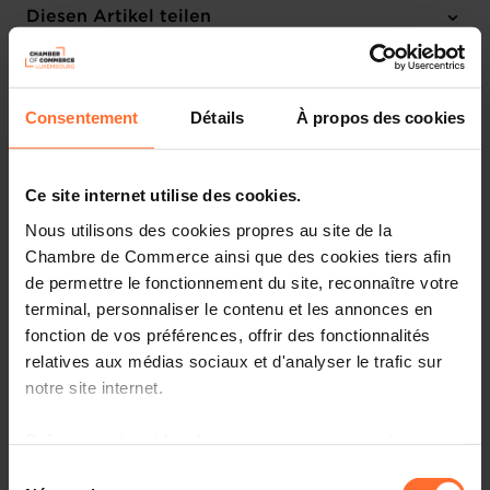
Diesen Artikel teilen
LBR
Consentement
Détails
À propos des cookies
Ce site internet utilise des cookies.
Nous utilisons des cookies propres au site de la
Chambre de Commerce ainsi que des cookies tiers afin
de permettre le fonctionnement du site, reconnaître votre
terminal, personnaliser le contenu et les annonces en
fonction de vos préférences, offrir des fonctionnalités
relatives aux médias sociaux et d'analyser le trafic sur
notre site internet.
Grâce au présent bandeau, vous pouvez accepter,
Le Luxembourg Business Registers (LBR) informe des
changements à venir à partir de la
fin du premier
refuser ou configurer les cookies selon vos préférences,
Sélection
trimestre 2022
, concernant les formalités à effectuer