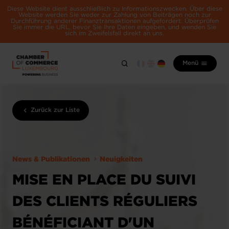
Diese Website dient ausschließlich zu Informationszwecken. Über diese
Website werden Sie weder zur Zahlung von Beiträgen noch zur
Durchführung anderer Finanztransaktionen aufgefordert. Überprüfen
Sie immer die URL, bevor Sie Ihre Daten eingeben, und wenden Sie
sich im Zweifelsfall direkt an uns.
Menü
Zurück zur Liste
News & Publikationen
Neuigkeiten
MISE EN PLACE DU SUIVI
DES CLIENTS RÉGULIERS
BÉNÉFICIANT D'UN