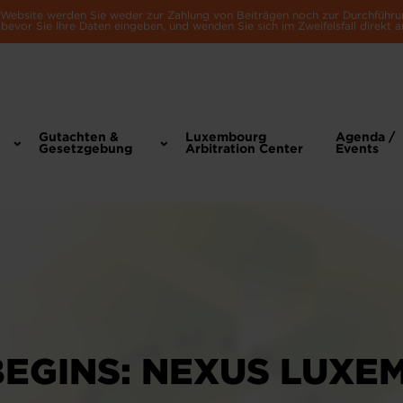
e Website werden Sie weder zur Zahlung von Beiträgen noch zur Durchführu
bevor Sie Ihre Daten eingeben, und wenden Sie sich im Zweifelsfall direkt a
Gutachten &
Luxembourg
Agenda /
Gesetzgebung
Arbitration Center
Events
GINS: NEXUS LUXE