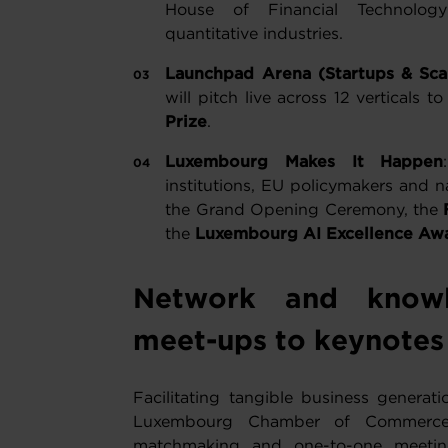
House of Financial Technology)
quantitative industries.
Launchpad Arena (Startups & Sca
will pitch live across 12 verticals t
Prize
.
Luxembourg Makes It Happen
institutions, EU policymakers and n
the Grand Opening Ceremony, the
the
Luxembourg AI Excellence Aw
Network and knowl
meet-ups to keynote
Facilitating tangible business generat
Luxembourg Chamber of Commerce w
matchmaking and one-to-one meeting