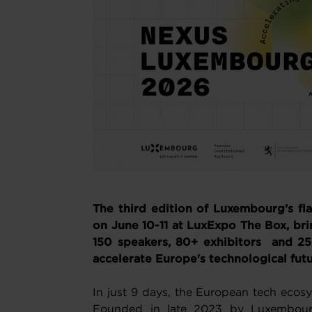
The third edition of Luxembourg’s fl
on June 10-11 at LuxExpo The Box, br
150 speakers, 80+ exhibitors and 250
accelerate Europe's technological futu
In just 9 days, the European tech ecos
Founded in late 2023 by Luxembour