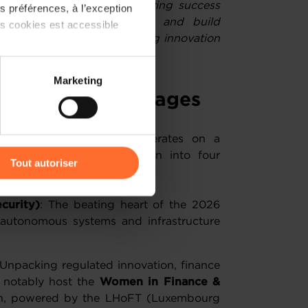
and in hand. Through inspiring success
 préférences, à l’exception
e aim to ignite new ideas and build
ts cookies est accessible
urn into partnerships driving innovation
tion
 partage sur les réseaux
Marketing
) peuvent être affectées en
ncept across 5 stages
tion space, the summit operates on a
r l’icône flottante en bas à
oncept, channeling innovation into four
Tout autoriser
rence stages:
amenés à traiter vos données
curity)
: The beating heart of the 2026
de protection des données
 autonomous systems and infrastructure
 Unpacking regulated innovation, finance
l notably host the
Women in Finance &
h, powered by the LHoFT (Luxembourg