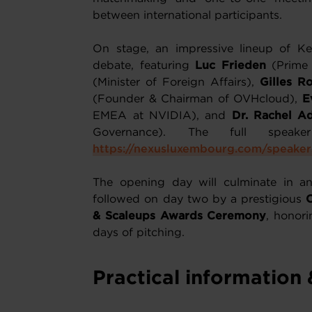
between international participants.
On stage, an impressive lineup of Key
debate, featuring
Luc Frieden
(Prime 
(Minister of Foreign Affairs),
Gilles R
(Founder & Chairman of OVHcloud),
E
EMEA at NVIDIA), and
Dr. Rachel A
Governance). The full speak
https://nexusluxembourg.com/speaker
The opening day will culminate in a
followed on day two by a prestigious
& Scaleups Awards Ceremony
, honori
days of pitching.
Practical information