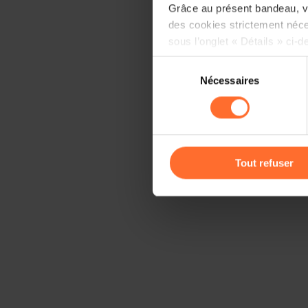
Grâce au présent bandeau, vo
des cookies strictement néce
sous l’onglet « Détails » ci-d
Sélection
Il est précisé que la navigati
Nécessaires
du
sociaux, sauvegarde des préfé
consentement
cas de refus de tous les coo
Vous avez la possibilité de m
gauche de chaque page.
Tout refuser
Pour de plus amples informat
personnelles, vous pouvez c
personnelles
.