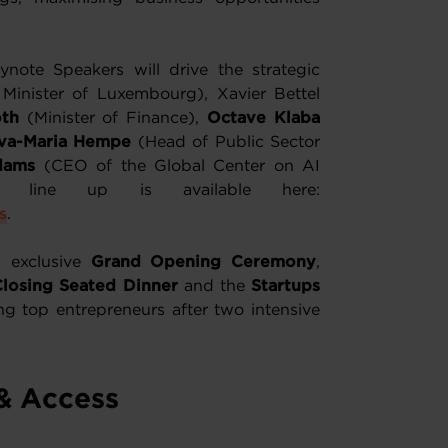
note Speakers will drive the strategic
Minister of Luxembourg), Xavier Bettel
oth
(Minister of Finance),
Octave Klaba
va-Maria Hempe
(Head of Public Sector
dams
(CEO of the Global Center on AI
er line up is available here:
s
.
n exclusive
Grand Opening Ceremony
,
Closing Seated Dinner
and the
Startups
ng top entrepreneurs after two intensive
 & Access