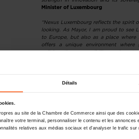
strength in innovation and its sover
Minister of Luxembourg
“Nexus Luxembourg reflects the spirit o
looking. As Mayor, I am proud to see 
to Europe, but also as a place where 
offers a unique environment where g
collaboration, accessibility, and a s
together the people and technologie
ready to welcome them.”
Lydie Polfer,
“As a Premier Institutional Partner,
Détails
proud to continue its support for N
together global pioneers in technolog
cookies.
Nexus will further elevate Luxembourg's
transformation, while amplifying our l
ropres au site de la Chambre de Commerce ainsi que des cookies
advanced technologies.”
Carlo The
naître votre terminal, personnaliser le contenu et les annonces 
Chamber of Commerce
onnalités relatives aux médias sociaux et d'analyser le trafic sur n