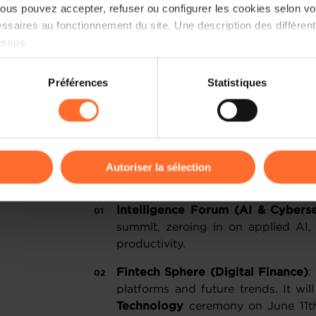
“Innovation and competitiveness go h
us pouvez accepter, refuser ou configurer les cookies selon vos
stories and practical use cases, w
ssaires au fonctionnement du site. Une description des différen
connections between participants that t
essus.
forward.”
Mario Grotz, CEO, Luxinnova
on sur le site et certaines fonctionnalités (ex : lecture de vidéos,
Préférences
Statistiques
rences de lecture vidéo, personnalisation de l’affichage du site
A curated "4-in-1" co
kies ou des cookies non nécessaires.
Stretched over 13,500 m² of exhibi
odifier ou retirer votre consentement à tout moment en cliquant su
sophisticated "4-in-1" architectural c
Autoriser la sélection
specialized zones and across five confe
ions sur la manière dont nous utilisons lescookies et sommes 
Intelligence Forum (AI & Cyberse
onsulter notre
Charte d’usage des cookies
et notre
Politique 
summit, zeroing in on applied AI,
productivity.
Fintech Sphere (Digital Finance)
:
platforms and future trends. It wil
Technology
ceremony on June 11t