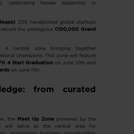
, celebrating female leadership in
leups)
: 250 handpicked global startups
o secure the prestigious
€100,000 Grand
: A central zone bringing together
ational champions. This zone will feature
Fit 4 Start Graduation
on June 10th and
ards
on June 11th.
edge: from curated
s
ion, the
Meet Up Zone
powered by the
ill serve as the central area for
s, maximising business opportunities