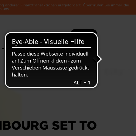
ng anderer Finanztransaktionen aufgefordert. Überprüfen Sie immer die
n uns.
Suche
Mehr
News &
Die Luxemburger
Publikationen
Wirtschaft
MBOURG SET TO