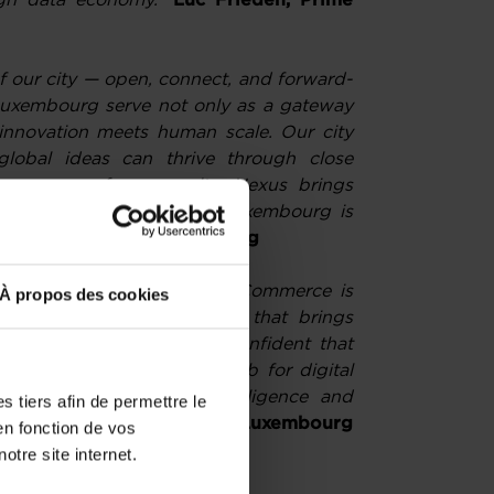
eign data economy.”
Luc Frieden, Prime
f our city — open, connect, and forward-
Luxembourg serve not only as a gateway
innovation meets human scale. Our city
lobal ideas can thrive through close
trong sense of community. Nexus brings
s shaping tomorrow, and Luxembourg is
 Mayor of City of Luxembourg
 the Luxembourg Chamber of Commerce is
À propos des cookies
exus Luxembourg, an event that brings
y and innovation. We are confident that
 position as a strategic hub for digital
eadership in artificial intelligence and
 tiers afin de permettre le
len, Director General, Luxembourg
en fonction de vos
otre site internet.