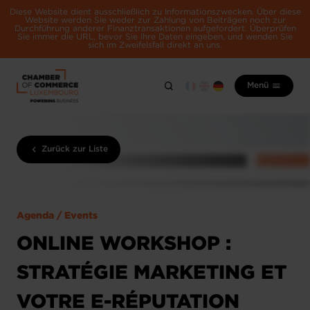
Diese Website dient ausschließlich zu Informationszwecken. Über diese
Website werden Sie weder zur Zahlung von Beiträgen noch zur
Durchführung anderer Finanztransaktionen aufgefordert. Überprüfen
Sie immer die URL, bevor Sie Ihre Daten eingeben, und wenden Sie
sich im Zweifelsfall direkt an uns.
Menü
Zurück zur Liste
Agenda / Events
ONLINE WORKSHOP :
STRATÉGIE MARKETING ET
VOTRE E-RÉPUTATION