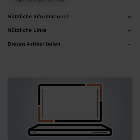
Gagner de nouveaux clients
Nützliche Informationen
Mittwoch 18 Sep 2024
Nützliche Links
17:30 - 19:00
Online
Diesen Artikel teilen
Anmelden
Französisch