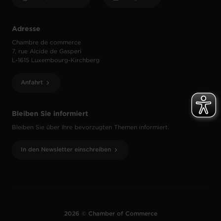
Adresse
Chambre de commerce
7, rue Alcide de Gasperi
L-1615 Luxembourg-Kirchberg
Anfahrt
Bleiben Sie informiert
Bleiben Sie über Ihre bevorzugten Themen informiert.
In den Newsletter einschreiben
2026 © Chamber of Commerce