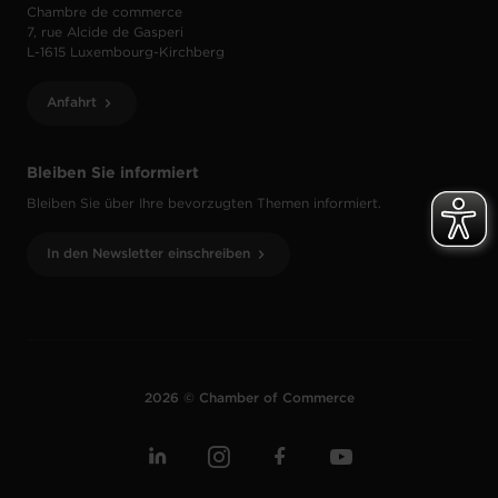
Chambre de commerce
7, rue Alcide de Gasperi
L-1615 Luxembourg-Kirchberg
Anfahrt
Bleiben Sie informiert
Bleiben Sie über Ihre bevorzugten Themen informiert.
In den Newsletter einschreiben
2026 © Chamber of Commerce