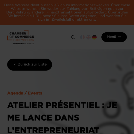
Diese Website dient ausschließlich zu Informationszwecken. Über diese
Website werden Sie weder zur Zahlung von Beiträgen noch zur
Durchführung anderer Finanztransaktionen aufgefordert. Überprüfen
Sie immer die URL, bevor Sie Ihre Daten eingeben, und wenden Sie
sich im Zweifelsfall direkt an uns.
Menü
Zurück zur Liste
Agenda / Events
ATELIER PRÉSENTIEL : JE
ME LANCE DANS
L’ENTREPRENEURIAT