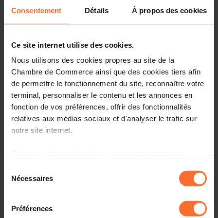
Consentement
Détails
À propos des cookies
Vous êtes un créateur d’entreprise ? Vous souhaitez nous
rencontrer à notre hub de Mondorf?
Ce site internet utilise des cookies.
Rejoignez-nous pour un atelier d’1h15, qui sera axé sur la
validation de son envie d’entreprendre et sur la
Nous utilisons des cookies propres au site de la
compréhension de la réalité et de la logique d’un
Chambre de Commerce ainsi que des cookies tiers afin
entrepreneur, en plus de donner un bref aperçu du
de permettre le fonctionnement du site, reconnaître votre
parcours réglementaire d’un futur entrepreneur, ainsi que
terminal, personnaliser le contenu et les annonces en
des services et programmes gratuits de la House of
fonction de vos préférences, offrir des fonctionnalités
Entrepreneurship pour créateurs d’entreprise.
relatives aux médias sociaux et d'analyser le trafic sur
notre site internet.
Parmi les thématiques abordées:
Grâce au présent bandeau, vous pouvez accepter,
Les mauvaises raisons d’entreprendre
refuser ou configurer les cookies selon vos préférences,
Sélection
à l’exception des cookies strictement nécessaires au
Nécessaires
Les peurs récurrentes des nouveaux entrepreneurs
du
fonctionnement du site. Une description des différents
consentement
cookies est accessible sous l’onglet « Détails » ci-
Créer une entreprise sans être un super-héros, mais en
Préférences
étant conscient.e de ses ressources et limites:
dessus.