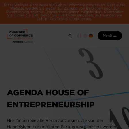
Diese Website dient ausschließlich zu Informationszwecken. Über diese
Website werden Sie weder zur Zahlung von Beiträgen noch zur
Durchführung anderer Finanztransaktionen aufgefordert. Überprüfen
Sie immer die URL, bevor Sie Ihre Daten eingeben, und wenden Sie
sich im Zweifelsfall direkt an uns.
Menü
AGENDA HOUSE OF
ENTREPRENEURSHIP
Hier finden Sie alle Veranstaltungen, die von der
Handelskammer und ihren Partnern organisiert werden.