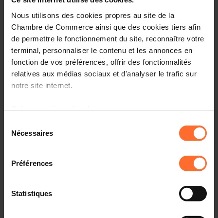
choisir son statut ?
Nous utilisons des cookies propres au site de la
Französisch
Online
Chambre de Commerce ainsi que des cookies tiers afin
de permettre le fonctionnement du site, reconnaître votre
terminal, personnaliser le contenu et les annonces en
fonction de vos préférences, offrir des fonctionnalités
relatives aux médias sociaux et d'analyser le trafic sur
notre site internet.
Grâce au présent bandeau, vous pouvez accepter,
refuser ou configurer les cookies selon vos préférences,
Sélection
à l’exception des cookies strictement nécessaires au
Nécessaires
du
fonctionnement du site. Une description des différents
consentement
Webinar
cookies est accessible sous l’onglet « Détails » ci-
Freitag 17 Okt 2025
Préférences
dessus.
Online Workshop : Prévention des difficultés et
rebond après un échec
Il est précisé que la navigation sur le site et certaines
Statistiques
Französisch
Online Workshop
fonctionnalités (ex : lecture de vidéos, partage sur les
réseaux sociaux, sauvegarde des préférences de lecture