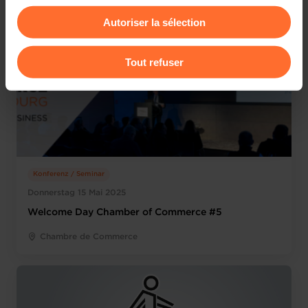
consentement à tout moment en cliquant sur l’icône
Autoriser la sélection
flottante en bas à gauche de chaque page.
Pour de plus amples informations sur la manière dont
Tout refuser
nous utilisons lescookies et sommes amenés à traiter
vos données personnelles, vous pouvez consulter notre
Charte d’usage des cookies
et notre
Politique de
protection des données personnelles
.
Konferenz / Seminar
Donnerstag 15 Mai 2025
Welcome Day Chamber of Commerce #5
Chambre de Commerce