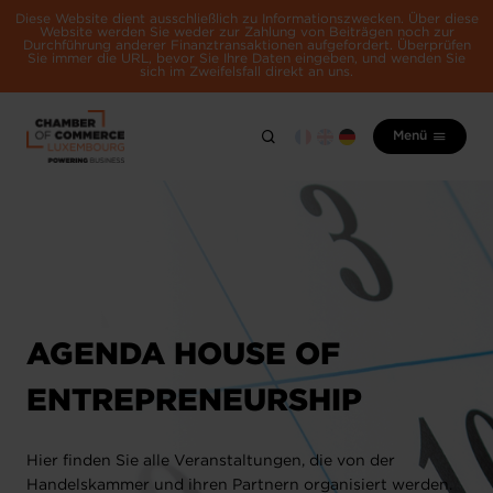
Diese Website dient ausschließlich zu Informationszwecken. Über diese
Website werden Sie weder zur Zahlung von Beiträgen noch zur
Durchführung anderer Finanztransaktionen aufgefordert. Überprüfen
Sie immer die URL, bevor Sie Ihre Daten eingeben, und wenden Sie
sich im Zweifelsfall direkt an uns.
Menü
AGENDA HOUSE OF
ENTREPRENEURSHIP
Hier finden Sie alle Veranstaltungen, die von der
Handelskammer und ihren Partnern organisiert werden.