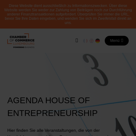
Diese Website dient ausschließlich zu Informationszwecken. Über diese
Website werden Sie weder zur Zahlung von Beiträgen noch zur Durchführung
anderer Finanztransaktionen aufgefordert. Überprüfen Sie immer die URL,
bevor Sie Ihre Daten eingeben, und wenden Sie sich im Zweifelsfall direkt an
uns.
Menü
AGENDA HOUSE OF
ENTREPRENEURSHIP
Hier finden Sie alle Veranstaltungen, die von der