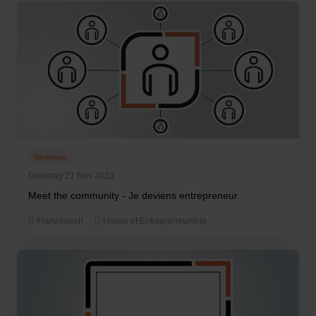
Workshop
Dienstag 21 Nov 2023
Meet the community - Je deviens entrepreneur
Französisch
House of Entrepreneurship