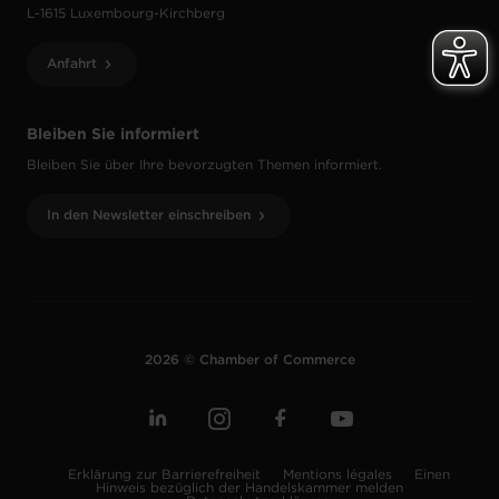
L-1615 Luxembourg-Kirchberg
Anfahrt
Bleiben Sie informiert
Bleiben Sie über Ihre bevorzugten Themen informiert.
In den Newsletter einschreiben
2026 © Chamber of Commerce
Erklärung zur Barrierefreiheit
Mentions légales
Einen
Hinweis bezüglich der Handelskammer melden