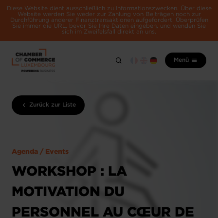
Diese Website dient ausschließlich zu Informationszwecken. Über diese
Website werden Sie weder zur Zahlung von Beiträgen noch zur
Durchführung anderer Finanztransaktionen aufgefordert. Überprüfen
Sie immer die URL, bevor Sie Ihre Daten eingeben, und wenden Sie
sich im Zweifelsfall direkt an uns.
Menü
Zurück zur Liste
Agenda / Events
WORKSHOP : LA
MOTIVATION DU
PERSONNEL AU CŒUR DE