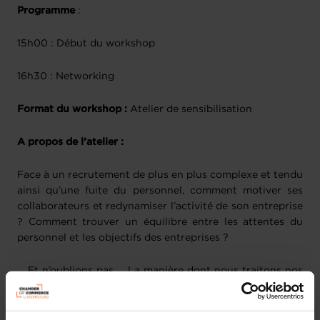
Programme
:
15h00 : Début du workshop
16h30 : Networking
Format du workshop :
Atelier de sensibilisation
A propos de l’atelier :
Face à un recrutement de plus en plus complexe et tendu
ainsi qu’une fuite du personnel, comment motiver ses
collaborateurs et redynamiser l’activité de son entreprise
? Comment trouver un équilibre entre les attentes du
personnel et les objectifs des entreprises ?
… Et n’oublions pas … La manière dont nous traitons nos
collaborateurs est primordial pour leur donner de
l’énergie et les impliquer.