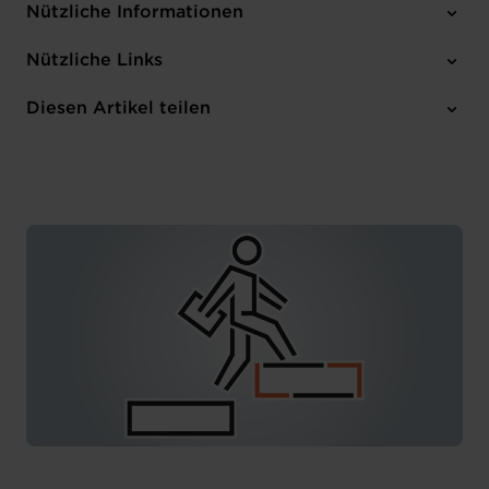
Nützliche Informationen
Montag 4 Dez 2023
Nützliche Links
15:00 - 16:30
House of Entrepreneurship
Diesen Artikel teilen
Anmelden
Französisch