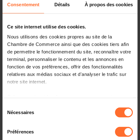
Consentement
Détails
À propos des cookies
Plan de la session :
Constat sur le secteur
Ce site internet utilise des cookies.
Employer branding et comment s’identifier avec
Nous utilisons des cookies propres au site de la
l’entreprise
Chambre de Commerce ainsi que des cookies tiers afin
Le rôle du Management
de permettre le fonctionnement du site, reconnaître votre
terminal, personnaliser le contenu et les annonces en
Cible(s) :
RH, dirigeants d’entreprise, Managers
fonction de vos préférences, offrir des fonctionnalités
relatives aux médias sociaux et d'analyser le trafic sur
Présentation de l'intervenante
:
Céline CAMPI - EiviLux
notre site internet.
Céline Campi, experte en Ressources Humaines &
Grâce au présent bandeau, vous pouvez accepter,
Management depuis plus de 20 ans a créé sa propre
refuser ou configurer les cookies selon vos préférences,
Sélection
société de conseil EiviLux en 2017 afin d’accompagner les
à l’exception des cookies strictement nécessaires au
Nécessaires
entreprises à poser un nouveau regard sur les
du
fonctionnement du site. Une description des différents
Ressources Humaines et le Management. Céline est
consentement
cookies est accessible sous l’onglet « Détails » ci-
également coach individuel et d’équipe certifiée et a
Préférences
dessus.
ouvert une Management Academy il y a 3 ans . Eivilux est