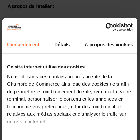
A propos de l’atelier :
La directive européenne NIS2 établit des normes
minimales contraignantes en matière de cybersécurité à
l’échelle de l’Union européenne. Elle concerne un large
éventail d’entreprises opérant dans des secteurs
Consentement
Détails
À propos des cookies
critiques, y compris (en fonction du secteur d’activité)
les petites structures.
Ce site internet utilise des cookies.
Plan de la session :
Nous utilisons des cookies propres au site de la
Chambre de Commerce ainsi que des cookies tiers afin
Lors de ce webinaire, l’Institut luxembourgeois de
de permettre le fonctionnement du site, reconnaître votre
régulation (ILR) vous présentera un aperçu de cette
nouvelle directive actuellement en cours de
terminal, personnaliser le contenu et les annonces en
transposition au Luxembourg.
fonction de vos préférences, offrir des fonctionnalités
relatives aux médias sociaux et d'analyser le trafic sur
Ensuite, la House of Entrepreneurship de la Chambre de
notre site internet.
Commerce et le Service eHandwierk de la Chambre des
Métiers vous informeront sur les SME Packages –
Grâce au présent bandeau, vous pouvez accepter,
Cybersecurity, des aides spécialement conçues pour