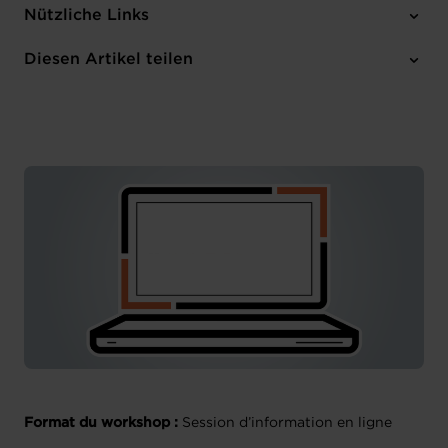
Dienstag 11 Nov 2025
Nützliche Links
11:00 - 12:00
Online
Diesen Artikel teilen
Anmelden
Französisch
Format du workshop :
Session d’information en ligne