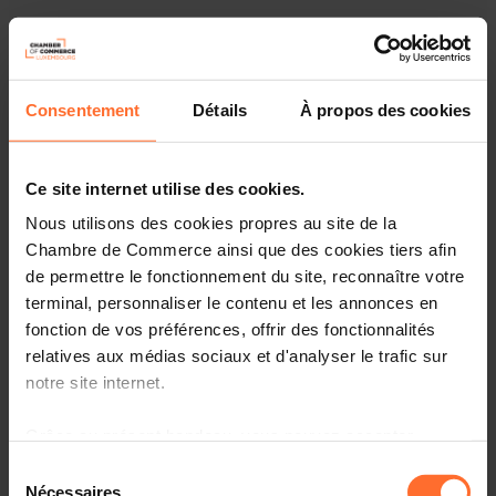
Laissez-vous guider par les conseillers de la House of
Entrepreneurship, le point de contact unique pour les
entrepreneurs.
Consentement
Détails
À propos des cookies
Comment ? Participez à notre prochaine session dédiée à
la modélisation de votre idée d’entreprise et plus
particulièrement au Business Model Canvas. Elle vous
Ce site internet utilise des cookies.
fournira toutes les informations nécessaires pour
Nous utilisons des cookies propres au site de la
construire votre projet de manière efficace et complète à
Chambre de Commerce ainsi que des cookies tiers afin
travers un tutoriel divisé en 3 chapitres, suivi d’une
de permettre le fonctionnement du site, reconnaître votre
session de questions-réponses en direct.
terminal, personnaliser le contenu et les annonces en
Voici un aperçu du programme
fonction de vos préférences, offrir des fonctionnalités
relatives aux médias sociaux et d'analyser le trafic sur
Chapitre 1 - Le BMC : pourquoi, pour qui et quand ?
notre site internet.
Chapitre 2 - Comment réaliser votre BMC en 9 points
Grâce au présent bandeau, vous pouvez accepter,
essentiels
refuser ou configurer les cookies selon vos préférences,
Sélection
à l’exception des cookies strictement nécessaires au
Nécessaires
du