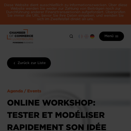
Diese Website dient ausschließlich zu Informationszwecken. Über diese
Website werden Sie weder zur Zahlung von Beiträgen noch zur
Durchführung anderer Finanztransaktionen aufgefordert. Überprüfen
Sie immer die URL, bevor Sie Ihre Daten eingeben, und wenden Sie
sich im Zweifelsfall direkt an uns.
Menü
Zurück zur Liste
Agenda / Events
ONLINE WORKSHOP:
TESTER ET MODÉLISER
RAPIDEMENT SON IDÉE