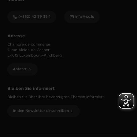
Kontakt
(+352) 42 39 39 1
info@cc.lu
Adresse
Chambre de commerce
7, rue Alcide de Gasperi
L-1615 Luxembourg-Kirchberg
Anfahrt
Bleiben Sie informiert
Bleiben Sie über Ihre bevorzugten Themen informiert.
In den Newsletter einschreiben