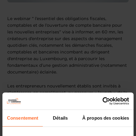
Le webinar " l’essentiel des obligations fiscales,
comptables et de l’ouverture de compte bancaire pour
les nouvelles entreprises" vise à informer, en 60 mn, les
créateurs d’entreprise sur des aspects de management
quotidien clés, notamment les démarches fiscales,
comptables et bancaires incombant au dirigeant
d’entreprise au Luxembourg, et à parcourir les
fondamentaux d’une gestion administrative (notamment
documentaire) éclairée.
Les entrepreneurs nouvellement établis sont invités à
s’intéresser, en complément, au parcours « launch » de la
House of Entrepreneurship, qui comprend un
accompagnement au démarrage, sur demande. Plus
d’infos ici :
www.houseofentrepreneurship.lu/creation
.
Consentement
Détails
À propos des cookies
Au programme (30’) :