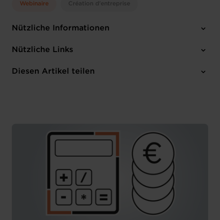
Webinaire
Création d'entreprise
Nützliche Informationen
Dienstag 16 Jul 2024
Nützliche Links
14:30 - 15:30
Online Workshop
Diesen Artikel teilen
Anmelden
Französisch