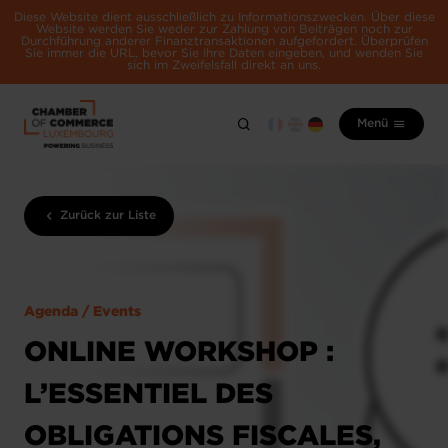
Diese Website dient ausschließlich zu Informationszwecken. Über diese
Website werden Sie weder zur Zahlung von Beiträgen noch zur
Durchführung anderer Finanztransaktionen aufgefordert. Überprüfen
Sie immer die URL, bevor Sie Ihre Daten eingeben, und wenden Sie
sich im Zweifelsfall direkt an uns.
Menü
Zurück zur Liste
Agenda / Events
ONLINE WORKSHOP :
L’ESSENTIEL DES
OBLIGATIONS FISCALES,