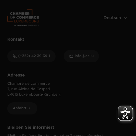
Kontakt
(+352) 42 39 39 1
info@cc.lu
Adresse
Chambre de commerce
7, rue Alcide de Gasperi
L-1615 Luxembourg-Kirchberg
Anfahrt
Bleiben Sie informiert
Bleiben Sie über Ihre bevorzugten Themen informiert.