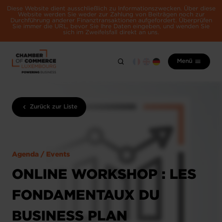
Diese Website dient ausschließlich zu Informationszwecken. Über diese
Website werden Sie weder zur Zahlung von Beiträgen noch zur
Durchführung anderer Finanztransaktionen aufgefordert. Überprüfen
Sie immer die URL, bevor Sie Ihre Daten eingeben, und wenden Sie
sich im Zweifelsfall direkt an uns.
Menü
Zurück zur Liste
Agenda / Events
ONLINE WORKSHOP : LES
FONDAMENTAUX DU
BUSINESS PLAN