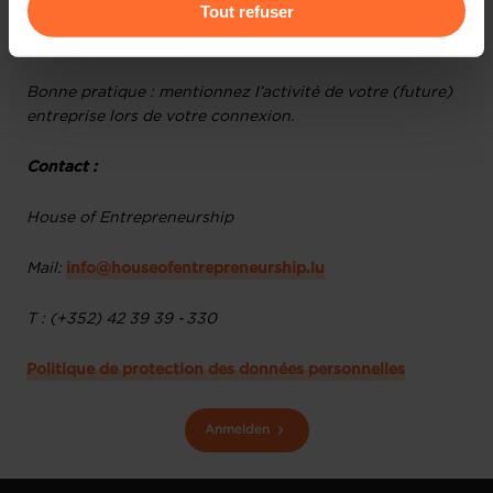
Pour de plus amples informations sur la manière dont
Tout refuser
Animation : Loic Guelfi et Daniel Milano, Business
nous utilisons lescookies et sommes amenés à traiter
Consultants à la House of Entrepreneurship.
vos données personnelles, vous pouvez consulter notre
Charte d’usage des cookies
et notre
Politique de
Bonne pratique : mentionnez l’activité de votre (future)
protection des données personnelles
.
entreprise lors de votre connexion.
Contact :
House of Entrepreneurship
Mail:
info@houseofentrepreneurship.lu
T : (+352) 42 39 39 - 330
Politique de protection des données personnelles
Anmelden