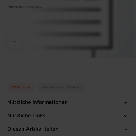
Mittwoch 20 Mai 2026
Webinaire
Création d'entreprise
Nützliche Informationen
Mittwoch 20 Mai 2026
Nützliche Links
14:30-16:30
Online Workshop
Diesen Artikel teilen
Anmelden
Französisch