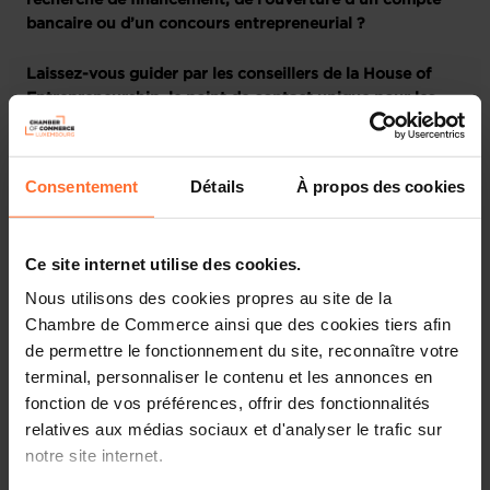
recherche de financement, de l’ouverture d’un compte
bancaire ou d’un concours entrepreneurial ?
Laissez-vous guider par les conseillers de la House of
Entrepreneurship, le point de contact unique pour les
entrepreneurs au Luxembourg
Participez à notre prochaine session dédiée aux
Consentement
Détails
À propos des cookies
fondamentaux du Business Plan et du Plan financier. Elle
vous fournira toutes les informations nécessaires pour
développer un plan solide et élaborer une stratégie
Ce site internet utilise des cookies.
financière efficace pour votre entreprise, à travers un
tutoriel divisé en 2 parties, suivi d’une session de
Nous utilisons des cookies propres au site de la
questions-réponses en direct.
Chambre de Commerce ainsi que des cookies tiers afin
de permettre le fonctionnement du site, reconnaître votre
Voici un aperçu des thématiques abordées.
terminal, personnaliser le contenu et les annonces en
fonction de vos préférences, offrir des fonctionnalités
Première partie : Business Plan
relatives aux médias sociaux et d'analyser le trafic sur
notre site internet.
Pourquoi rédiger un business plan ?