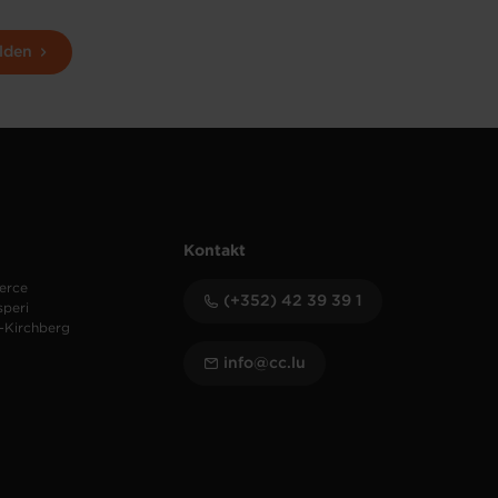
lden
Kontakt
erce
(+352) 42 39 39 1
speri
-Kirchberg
info@cc.lu