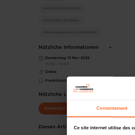
Actualités juridiques
Assistance juridique
Développement d'entreprises
Nützliche Informationen
Donnerstag 13 Nov 2025
10:30 - 12:00
Online
Französisch
Nützliche Links
Consentement
Anmelden
Diesen Artikel teilen
Ce site internet utilise des 