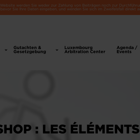
e Website werden Sie weder zur Zahlung von Beiträgen noch zur Durchführu
bevor Sie Ihre Daten eingeben, und wenden Sie sich im Zweifelsfall direkt a
Gutachten &
Luxembourg
Agenda /
Gesetzgebung
Arbitration Center
Events
HOP : LES ÉLÉMENTS