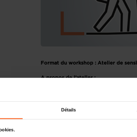
Format du workshop : Atelier de sensi
A propos de l’atelier :
L’objectif du workshop est d’exposer 
conditions générales.
Détails
À côté des conditions particulières qui
les parties à un contrat, les conditi
relation entre parties, et ceci aussi 
cookies.
relations B2C.