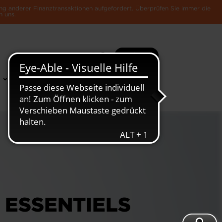
ng anderer Finanztransaktionen aufgefordert. Überprüfen Sie immer die
n uns.
Suche
Mehr
News &
Die Luxemburger
Publikationen
Wirtschaft
 ESSENTIELS