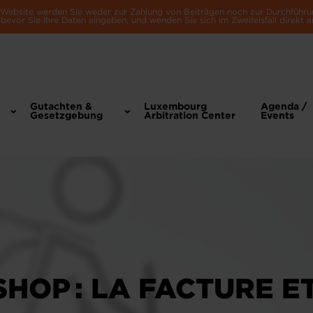
e Website werden Sie weder zur Zahlung von Beiträgen noch zur Durchführu
bevor Sie Ihre Daten eingeben, und wenden Sie sich im Zweifelsfall direkt a
Gutachten &
Luxembourg
Agenda /
Gesetzgebung
Arbitration Center
Events
HOP : LA FACTURE E