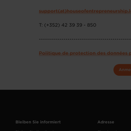
support(at)houseofentrepreneurship.l
T: (+352) 42 39 39 - 850
--------------------------------------------
Politique de protection des données 
Anme
Bleiben Sie informiert
Adresse