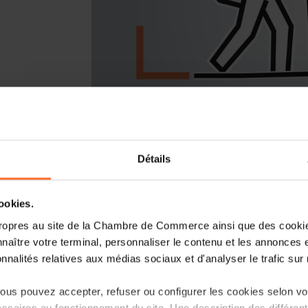
Format du workshop : Atelier de sensi
Détails
A propos de l’atelier :
cookies.
Cet atelier a pour but de poser les b
dirigeants d’entreprise au mode de reco
ropres au site de la Chambre de Commerce ainsi que des cookies
naître votre terminal, personnaliser le contenu et les annonces 
Plan de la session :
onnalités relatives aux médias sociaux et d'analyser le trafic sur n
Qu’est-ce qu’une facture
us pouvez accepter, refuser ou configurer les cookies selon vos
ssaires au fonctionnement du site. Une description des différen