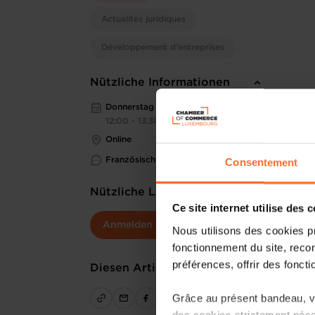
Actualités juridiques
Développement d'entreprises
Nützliche Informationen
Donnerstag 28 Nov 2024
12:00 - 13:30
Online
Französisch
Consentement
Nützliche Links
Ce site internet utilise des 
Anmelden
Nous utilisons des cookies p
fonctionnement du site, recon
préférences, offrir des foncti
Diesen Artikel teilen
Grâce au présent bandeau, vo
des cookies strictement néce