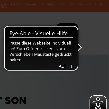
ng anderer Finanztransaktionen aufgefordert. Überprüfen Sie immer die
n uns.
Suche
Mehr
News &
Die Luxemburger
Publikationen
Wirtschaft
T SON