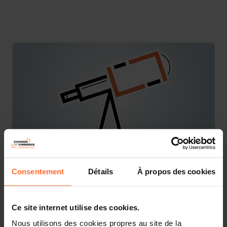
Consentement
Détails
À propos des cookies
You are starting a business from scratch or buying an
existing one in Luxembourg? Let’s get guided by the
advisors of the House of Entrepreneurship, the single
point of contact for entrepreneurs.
Ce site internet utilise des cookies.
Nous utilisons des cookies propres au site de la