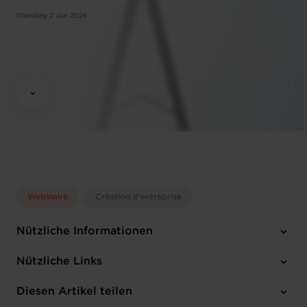
Dienstag 2 Jun 2026
Webinaire
Création d'entreprise
Nützliche Informationen
Dienstag 2 Jun 2026
Nützliche Links
10:00 - 12:00
Online Workshop
Diesen Artikel teilen
Anmelden
Englisch