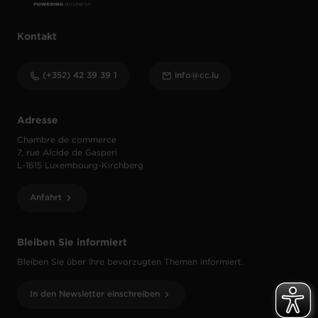
Kontakt
(+352) 42 39 39 1
info@cc.lu
Adresse
Chambre de commerce
7, rue Alcide de Gasperi
L-1615 Luxembourg-Kirchberg
Anfahrt
Bleiben Sie informiert
Bleiben Sie über Ihre bevorzugten Themen informiert.
In den Newsletter einschreiben