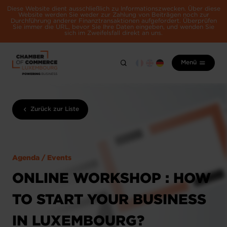
Diese Website dient ausschließlich zu Informationszwecken. Über diese
Website werden Sie weder zur Zahlung von Beiträgen noch zur
Durchführung anderer Finanztransaktionen aufgefordert. Überprüfen
Sie immer die URL, bevor Sie Ihre Daten eingeben, und wenden Sie
sich im Zweifelsfall direkt an uns.
Menü
Zurück zur Liste
Agenda / Events
ONLINE WORKSHOP : HOW
TO START YOUR BUSINESS
IN LUXEMBOURG?