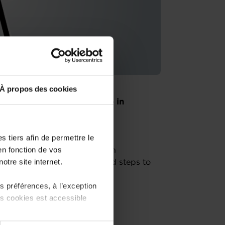
À propos des cookies
ch or buying an existing one in
advisors of the House of
contact for entrepreneurs.
 tiers afin de permettre le
en fonction de vos
ow to start your business in
otre site internet.
m, regulatory framework and steps to
 préférences, à l’exception
ts cookies est accessible