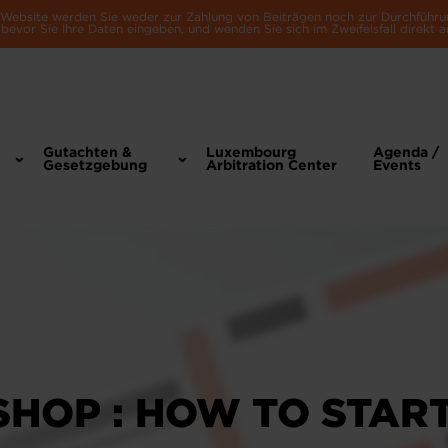
e Website werden Sie weder zur Zahlung von Beiträgen noch zur Durchführu
bevor Sie Ihre Daten eingeben, und wenden Sie sich im Zweifelsfall direkt a
Gutachten &
Luxembourg
Agenda /
Gesetzgebung
Arbitration Center
Events
HOP : HOW TO STAR