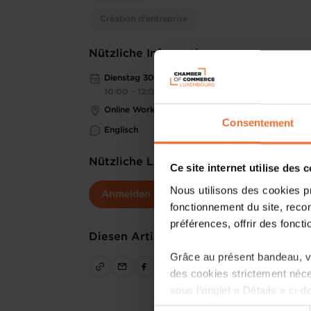
Création d'entreprise
Nützliche Informationen
Dienstag 30 Jun 2026
10:00 - 12:00
Online Workshop
Consentement
Englisch
Nützliche Links
Ce site internet utilise des 
Nous utilisons des cookies p
Anmelden
fonctionnement du site, recon
préférences, offrir des foncti
Diesen Artikel teilen
Grâce au présent bandeau, vo
des cookies strictement néce
sous l’onglet « Détails » ci-d