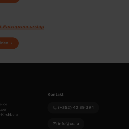
of Entrepreneurship
lden
Kontakt
erce
(+352) 42 39 39 1
speri
-Kirchberg
info@cc.lu