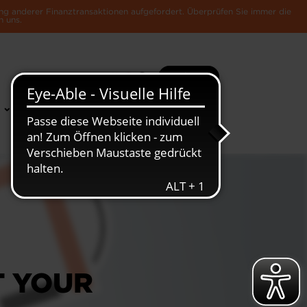
ng anderer Finanztransaktionen aufgefordert. Überprüfen Sie immer die
n uns.
Suche
Mehr
News &
Die Luxemburger
Publikationen
Wirtschaft
T YOUR