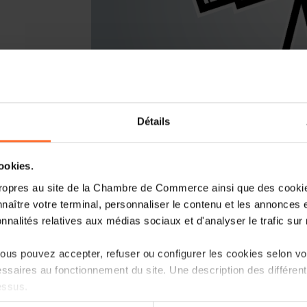
Détails
You are starting a business from scrat
Luxembourg? Let’s get guided by the 
cookies.
Entrepreneurship, the single point of 
ropres au site de la Chambre de Commerce ainsi que des cookies
naître votre terminal, personnaliser le contenu et les annonces 
How? Attend the upcoming workshop «H
onnalités relatives aux médias sociaux et d'analyser le trafic sur n
Luxembourg?» focusing on the ecosyste
follow.
us pouvez accepter, refuser ou configurer les cookies selon vos
ssaires au fonctionnement du site. Une description des différen
Agenda
essus.
First part: tutorial in 45 minutes