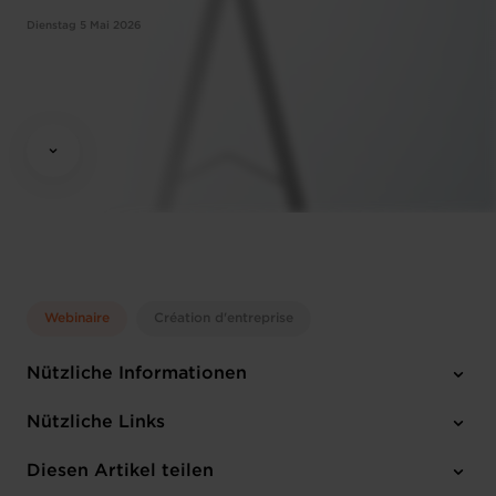
Dienstag 5 Mai 2026
Webinaire
Création d'entreprise
Nützliche Informationen
Dienstag 5 Mai 2026
Nützliche Links
10:00 - 12:00
Online Workshop
Diesen Artikel teilen
Anmelden
Englisch