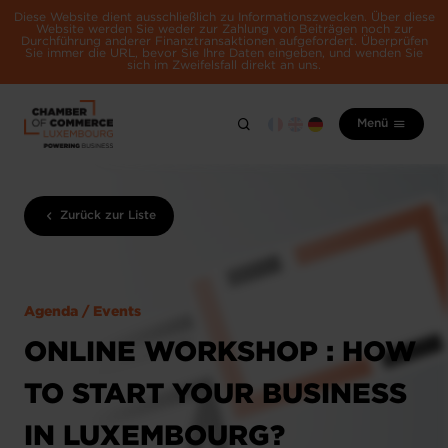
Diese Website dient ausschließlich zu Informationszwecken. Über diese
Website werden Sie weder zur Zahlung von Beiträgen noch zur
Durchführung anderer Finanztransaktionen aufgefordert. Überprüfen
Sie immer die URL, bevor Sie Ihre Daten eingeben, und wenden Sie
sich im Zweifelsfall direkt an uns.
Menü
Zurück zur Liste
Agenda / Events
ONLINE WORKSHOP : HOW
TO START YOUR BUSINESS
IN LUXEMBOURG?