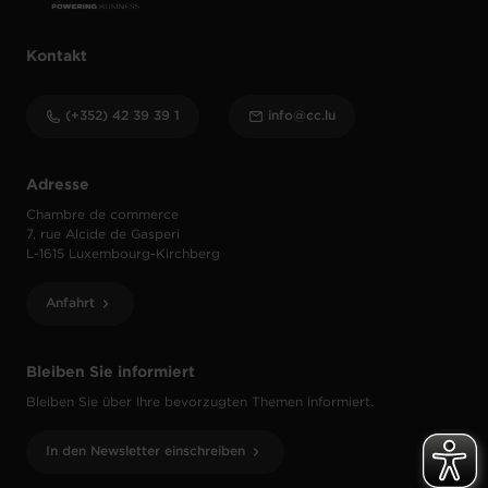
Kontakt
(+352) 42 39 39 1
info@cc.lu
Adresse
Chambre de commerce
7, rue Alcide de Gasperi
L-1615 Luxembourg-Kirchberg
Anfahrt
Bleiben Sie informiert
Bleiben Sie über Ihre bevorzugten Themen informiert.
In den Newsletter einschreiben