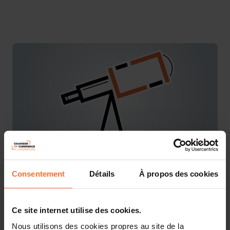
Consentement
Détails
À propos des cookies
You are starting a business from scratch or buying an
existing one in Luxembourg? Let’s get guided by the
advisors of the House of Entrepreneurship, the single
point of contact for entrepreneurs.
Ce site internet utilise des cookies.
Nous utilisons des cookies propres au site de la