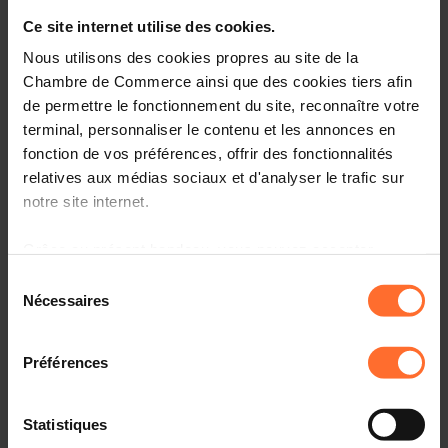
Entrepreneurship, le point de contact unique pour les
entrepreneurs.
Ce site internet utilise des cookies.
Nous utilisons des cookies propres au site de la
Comment? Participez à une prochaine session
Chambre de Commerce ainsi que des cookies tiers afin
«Comment établir son entreprise au Luxembourg?», qui
de permettre le fonctionnement du site, reconnaître votre
vous informera sur l’écosystème, le cadre réglementaire
terminal, personnaliser le contenu et les annonces en
et les démarches à suivre.
fonction de vos préférences, offrir des fonctionnalités
relatives aux médias sociaux et d'analyser le trafic sur
Programme
notre site internet.
Première partie: tutoriel, en 45 minutes
Grâce au présent bandeau, vous pouvez accepter,
refuser ou configurer les cookies selon vos préférences,
Aperçu des organismes de soutien aux
Sélection
entrepreneurs au Luxembourg
à l’exception des cookies strictement nécessaires au
Nécessaires
du
fonctionnement du site. Une description des différents
Principaux aspects administratifs, légaux et fiscaux à
consentement
cookies est accessible sous l’onglet « Détails » ci-
connaître
Préférences
dessus.
Comprendre la procédure liée à l’autorisation
d’établissement et les étapes suivantes
Il est précisé que la navigation sur le site et certaines
Statistiques
fonctionnalités (ex : lecture de vidéos, partage sur les