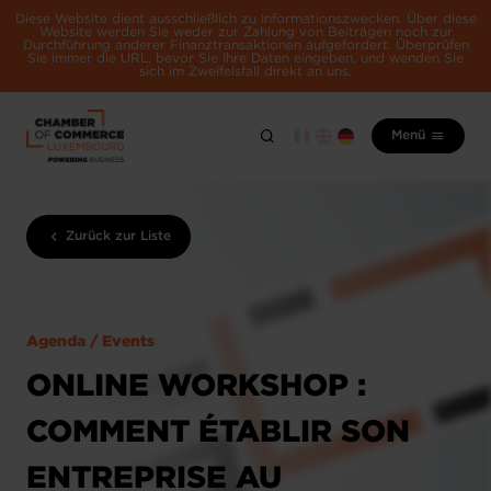
Diese Website dient ausschließlich zu Informationszwecken. Über diese
Website werden Sie weder zur Zahlung von Beiträgen noch zur
Durchführung anderer Finanztransaktionen aufgefordert. Überprüfen
Sie immer die URL, bevor Sie Ihre Daten eingeben, und wenden Sie
sich im Zweifelsfall direkt an uns.
Menü
Zurück zur Liste
Agenda / Events
ONLINE WORKSHOP :
COMMENT ÉTABLIR SON
ENTREPRISE AU