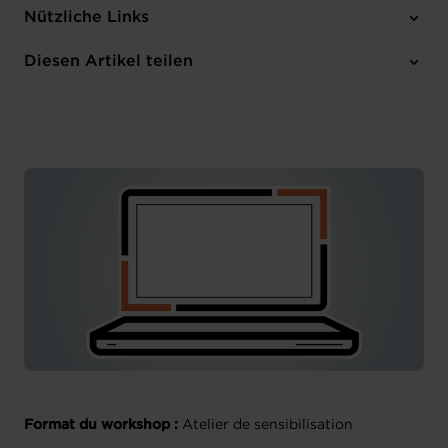
Mittwoch 11 Jun 2025
Nützliche Links
10:30 - 12:00
Online
Diesen Artikel teilen
Anmelden
Französisch
Format du workshop :
Atelier de sensibilisation