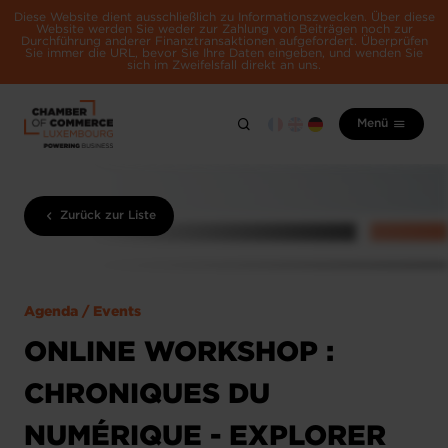
Diese Website dient ausschließlich zu Informationszwecken. Über diese
Website werden Sie weder zur Zahlung von Beiträgen noch zur
Durchführung anderer Finanztransaktionen aufgefordert. Überprüfen
Sie immer die URL, bevor Sie Ihre Daten eingeben, und wenden Sie
sich im Zweifelsfall direkt an uns.
Menü
Zurück zur Liste
Agenda / Events
ONLINE WORKSHOP :
CHRONIQUES DU
NUMÉRIQUE - EXPLORER