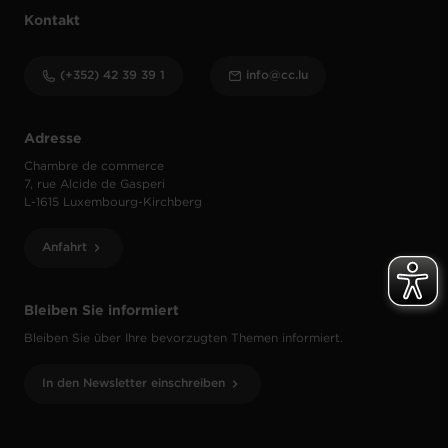
Kontakt
(+352) 42 39 39 1
info@cc.lu
Adresse
Chambre de commerce
7, rue Alcide de Gasperi
L-1615 Luxembourg-Kirchberg
Anfahrt
Bleiben Sie informiert
Bleiben Sie über Ihre bevorzugten Themen informiert.
In den Newsletter einschreiben