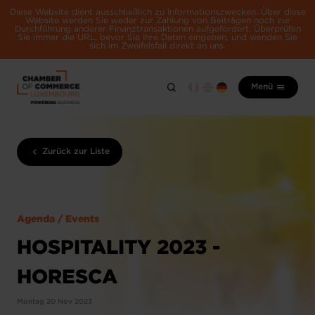
Diese Website dient ausschließlich zu Informationszwecken. Über diese
Website werden Sie weder zur Zahlung von Beiträgen noch zur
Durchführung anderer Finanztransaktionen aufgefordert. Überprüfen
Sie immer die URL, bevor Sie Ihre Daten eingeben, und wenden Sie
sich im Zweifelsfall direkt an uns.
Menü
Zurück zur Liste
Agenda / Events
HOSPITALITY 2023 -
HORESCA
Montag 20 Nov 2023