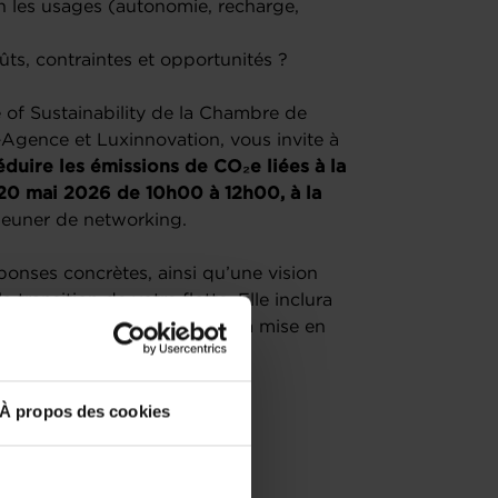
on les usages (autonomie, recharge,
ts, contraintes et opportunités ?
 of Sustainability de la Chambre de
Agence et Luxinnovation, vous invite à
uire les émissions de CO₂e liées à la
 20 mai 2026 de 10h00 à 12h00, à la
éjeuner de networking.
onses concrètes, ainsi qu’une vision
 transition de votre flotte. Elle inclura
reprise Vinçotte, illustrant la mise en
ité durable.
À propos des cookies