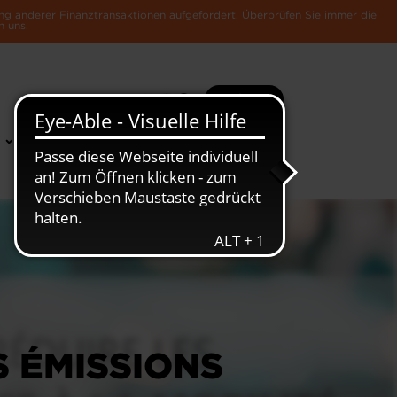
ng anderer Finanztransaktionen aufgefordert. Überprüfen Sie immer die
n uns.
Suche
Mehr
News &
Die Luxemburger
Publikationen
Wirtschaft
 ÉMISSIONS