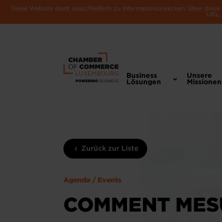
Diese Website dient ausschließlich zu Informationszwecken. Über dies
URL, 
Business
Unsere
Lösungen
Missionen
Zurück zur Liste
Agenda / Events
COMMENT MESU