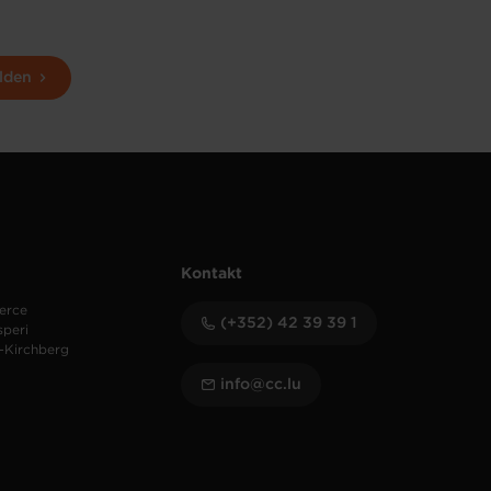
lden
Kontakt
erce
(+352) 42 39 39 1
speri
-Kirchberg
info@cc.lu