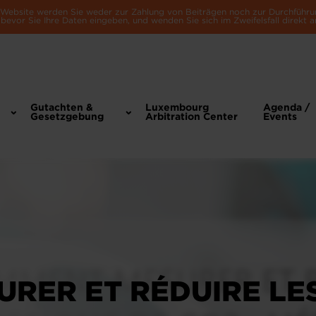
e Website werden Sie weder zur Zahlung von Beiträgen noch zur Durchführu
bevor Sie Ihre Daten eingeben, und wenden Sie sich im Zweifelsfall direkt a
Gutachten &
Luxembourg
Agenda /
Gesetzgebung
Arbitration Center
Events
RER ET RÉDUIRE LES