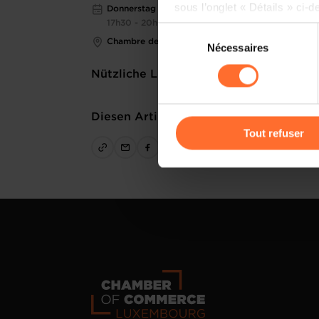
sous l’onglet « Détails » ci-d
Donnerstag 7 Mai 2026
17h30 - 20h00
Sélection
Il est précisé que la navigati
Chambre de Commerce
Nécessaires
du
sociaux, sauvegarde des préfé
consentement
Nützliche Links
cas de refus de tous les coo
Vous avez la possibilité de m
Diesen Artikel teilen
gauche de chaque page.
Tout refuser
Pour de plus amples informat
personnelles, vous pouvez c
personnelles
.