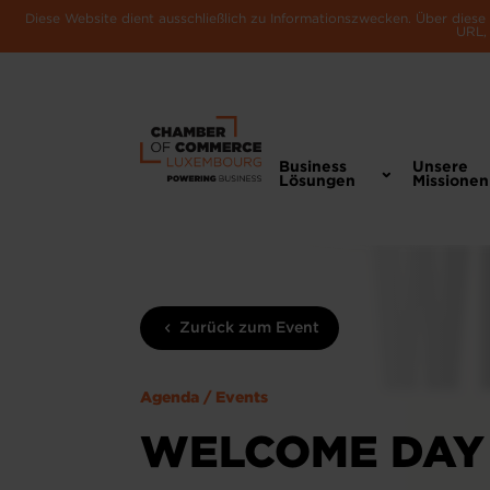
Diese Website dient ausschließlich zu Informationszwecken. Über dies
URL, 
Business
Unsere
Lösungen
Missionen
Zurück zum Event
Agenda / Events
WELCOME DAY 