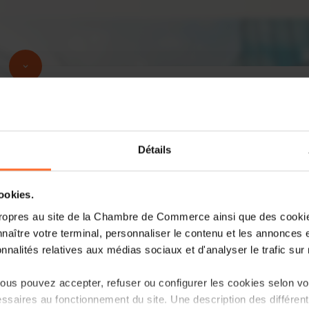
Détails
Welcome Day 2026 
cookies.
ropres au site de la Chambre de Commerce ainsi que des cookies
naître votre terminal, personnaliser le contenu et les annonces 
onnalités relatives aux médias sociaux et d'analyser le trafic sur n
us pouvez accepter, refuser ou configurer les cookies selon vos
Merci de votre intérêt. Les inscriptions so
ssaires au fonctionnement du site. Une description des différen
mail (customer.care@cc.lu