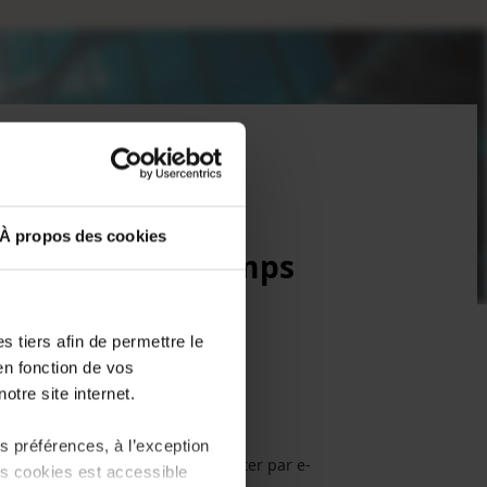
À propos des cookies
- Edition Printemps
 tiers afin de permettre le
en fonction de vos
otre site internet.
 préférences, à l’exception
nt clôturées. Veuillez nous contacter par e-
ts cookies est accessible
) pour plus d'informations.