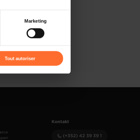
 partage sur les réseaux
Marketing
) peuvent être affectées en
r l’icône flottante en bas à
Tout autoriser
amenés à traiter vos données
de protection des données
Kontakt
erce
(+352) 42 39 39 1
speri