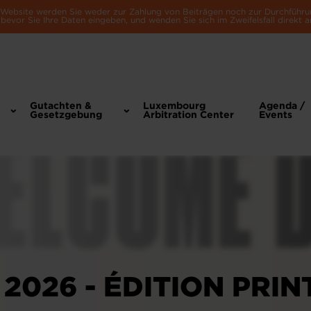
e Website werden Sie weder zur Zahlung von Beiträgen noch zur Durchführu
bevor Sie Ihre Daten eingeben, und wenden Sie sich im Zweifelsfall direkt a
Gutachten &
Luxembourg
Agenda /
Gesetzgebung
Arbitration Center
Events
2026 - ÉDITION PRI