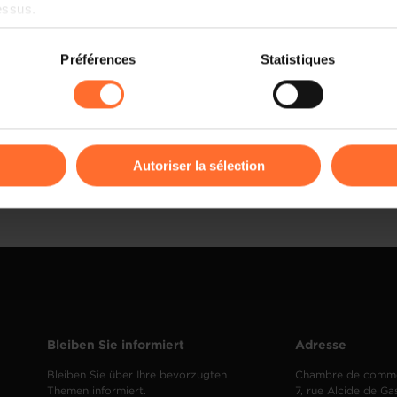
essus.
on sur le site et certaines fonctionnalités (ex : lecture de vidéos,
Préférences
Statistiques
rences de lecture vidéo, personnalisation de l’affichage du site
kies ou des cookies non nécessaires.
odifier ou retirer votre consentement à tout moment en cliquant su
Autoriser la sélection
ions sur la manière dont nous utilisons lescookies et sommes 
onsulter notre
Charte d’usage des cookies
et notre
Politique 
Bleiben Sie informiert
Adresse
Bleiben Sie über Ihre bevorzugten
Chambre de comm
Themen informiert.
7, rue Alcide de Ga