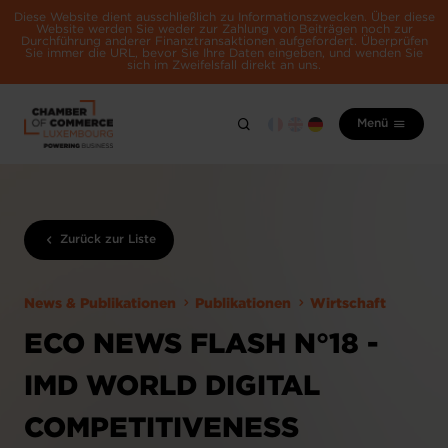
Diese Website dient ausschließlich zu Informationszwecken. Über diese
Website werden Sie weder zur Zahlung von Beiträgen noch zur
Durchführung anderer Finanztransaktionen aufgefordert. Überprüfen
Sie immer die URL, bevor Sie Ihre Daten eingeben, und wenden Sie
sich im Zweifelsfall direkt an uns.
Menü
Zurück zur Liste
News & Publikationen
Publikationen
Wirtschaft
ECO NEWS FLASH N°18 -
IMD WORLD DIGITAL
COMPETITIVENESS