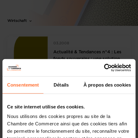
Wirtschaft
03.2008
Actualité & Tendances n°4 : Les
fonds souverains : une solution
d’avenir pour le Luxembourg ?
Consentement
Détails
À propos des cookies
09.2007
Ce site internet utilise des cookies.
Actualité & Tendances n°3 :
Nous utilisons des cookies propres au site de la
Réforme du droit de la
Chambre de Commerce ainsi que des cookies tiers afin
nationalité : un atout pour
de permettre le fonctionnement du site, reconnaître votre
l’économie luxembourgeoise?