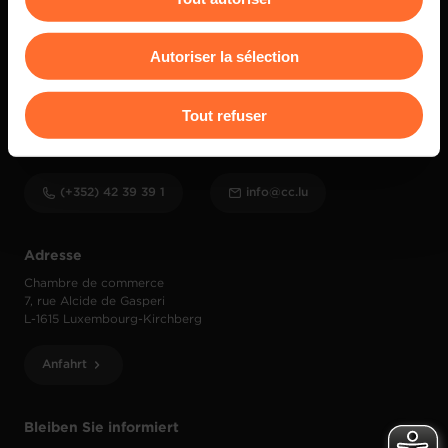
Vous avez la possibilité de modifier ou retirer votre
consentement à tout moment en cliquant sur l’icône
Autoriser la sélection
flottante en bas à gauche de chaque page.
Pour de plus amples informations sur la manière dont
Tout refuser
nous utilisons lescookies et sommes amenés à traiter
Kontakt
vos données personnelles, vous pouvez consulter notre
Charte d’usage des cookies
et notre
Politique de
(+352) 42 39 39 1
info@cc.lu
protection des données personnelles
.
Adresse
Chambre de commerce
7, rue Alcide de Gasperi
L-1615 Luxembourg-Kirchberg
Anfahrt
Bleiben Sie informiert