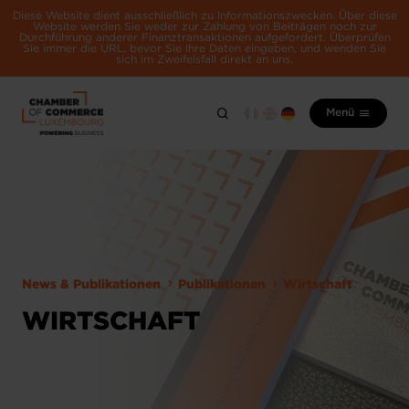
Diese Website dient ausschließlich zu Informationszwecken. Über diese
Website werden Sie weder zur Zahlung von Beiträgen noch zur
Durchführung anderer Finanztransaktionen aufgefordert. Überprüfen
Sie immer die URL, bevor Sie Ihre Daten eingeben, und wenden Sie
sich im Zweifelsfall direkt an uns.
Menü
News & Publikationen
Publikationen
Wirtschaft
WIRTSCHAFT