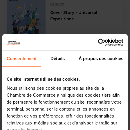
01.2020
Cover Story - Universal
Expositions
Consentement
Détails
À propos des cookies
11.2019
Cover Story - Talent Strategy
Ce site internet utilise des cookies.
Nous utilisons des cookies propres au site de la
Chambre de Commerce ainsi que des cookies tiers afin
de permettre le fonctionnement du site, reconnaître votre
terminal, personnaliser le contenu et les annonces en
09.2019
fonction de vos préférences, offrir des fonctionnalités
relatives aux médias sociaux et d'analyser le trafic sur
Cover Story - Knowledge
Economy
notre site internet.