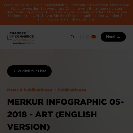
Diese Website dient ausschließlich zu Informationszwecken. Über diese
Website werden Sie weder zur Zahlung von Beiträgen noch zur
Durchführung anderer Finanztransaktionen aufgefordert. Überprüfen
Sie immer die URL, bevor Sie Ihre Daten eingeben, und wenden Sie
sich im Zweifelsfall direkt an uns.
Menü
Zurück zur Liste
News & Publikationen
Publikationen
MERKUR INFOGRAPHIC 05-
2018 - ART (ENGLISH
VERSION)