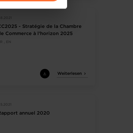
amenés à traiter vos données
de protection des données
8.2021
CC2025 - Stratégie de la Chambre
de Commerce à l'horizon 2025
R , EN
Weiterlesen
5.2021
Rapport annuel 2020