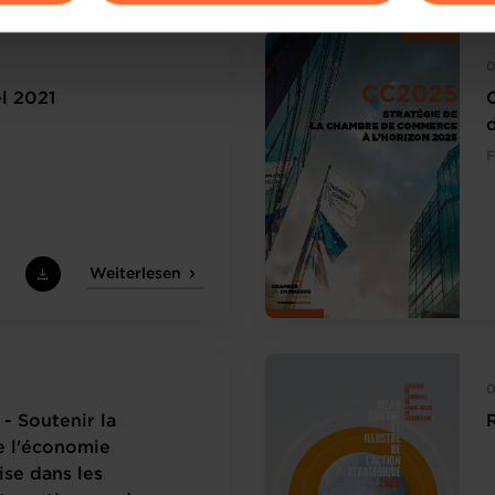
ions sur la manière dont nous utilisons lescookies et sommes 
onsulter notre
Charte d’usage des cookies
et notre
Politique 
0
l 2021
F
Weiterlesen
0
- Soutenir la
e l'économie
se dans les