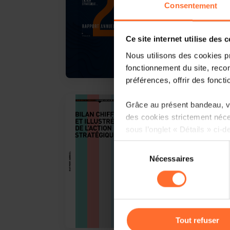
Consentement
Ce site internet utilise des 
Nous utilisons des cookies p
fonctionnement du site, recon
préférences, offrir des foncti
Grâce au présent bandeau, vo
07.2023
des cookies strictement néce
Rapport annue
sous l’onglet « Détails » ci-d
Sélection
Il est précisé que la navigati
Nécessaires
du
sociaux, sauvegarde des préfé
consentement
cas de refus de tous les coo
Vous avez la possibilité de m
gauche de chaque page.
Tout refuser