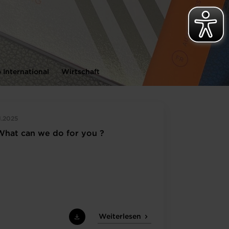
 International
Wirtschaft
Gesetzgebung
Europäische A
1.2025
What can we do for you ?
Weiterlesen