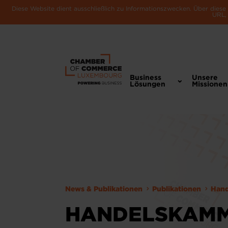
Diese Website dient ausschließlich zu Informationszwecken. Über dies
URL, 
Business
Unsere
Lösungen
Missionen
News & Publikationen
Publikationen
Han
HANDELSKAM