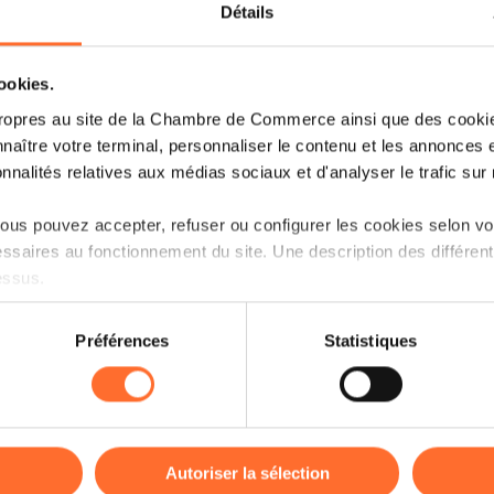
Détails
cookies.
ropres au site de la Chambre de Commerce ainsi que des cookies
Weiterlesen
naître votre terminal, personnaliser le contenu et les annonces 
onnalités relatives aux médias sociaux et d'analyser le trafic sur n
us pouvez accepter, refuser ou configurer les cookies selon vos
0
ssaires au fonctionnement du site. Une description des différen
l 2022
essus.
on sur le site et certaines fonctionnalités (ex : lecture de vidéos,
Préférences
Statistiques
rences de lecture vidéo, personnalisation de l’affichage du site
kies ou des cookies non nécessaires.
odifier ou retirer votre consentement à tout moment en cliquant su
Weiterlesen
Autoriser la sélection