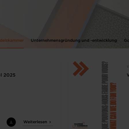
delskammer
Unternehmensgründung und -entwicklung
Go
1
l 2025
Weiterlesen