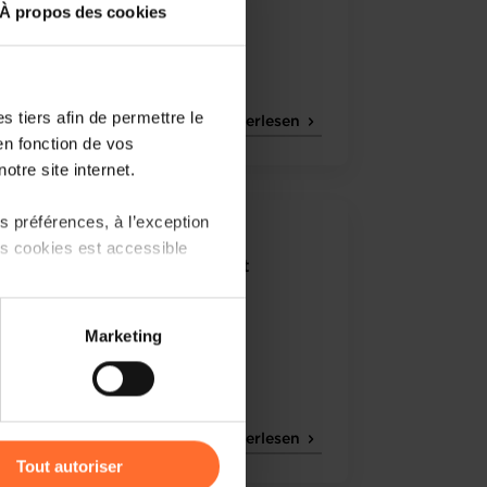
À propos des cookies
 tiers afin de permettre le
Weiterlesen
en fonction de vos
otre site internet.
 préférences, à l’exception
7.2022
ts cookies est accessible
Chamber Brief - Arbitrage et
médiation
 partage sur les réseaux
Marketing
) peuvent être affectées en
r l’icône flottante en bas à
Weiterlesen
Tout autoriser