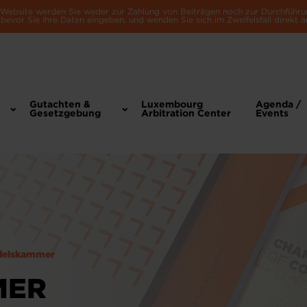
e Website werden Sie weder zur Zahlung von Beiträgen noch zur Durchführu
bevor Sie Ihre Daten eingeben, und wenden Sie sich im Zweifelsfall direkt a
Gutachten &
Luxembourg
Agenda /
Gesetzgebung
Arbitration Center
Events
delskammer
MER