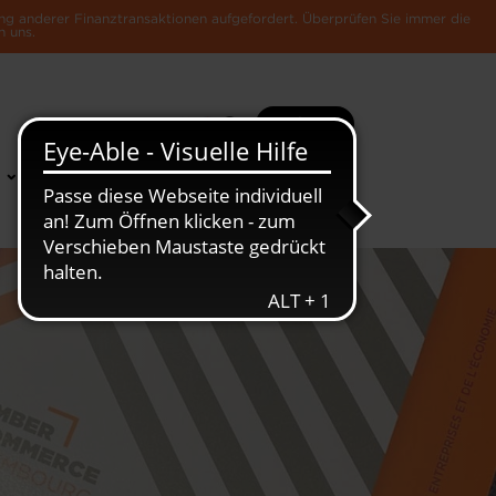
ng anderer Finanztransaktionen aufgefordert. Überprüfen Sie immer die
n uns.
Suche
Mehr
News &
Die Luxemburger
Publikationen
Wirtschaft