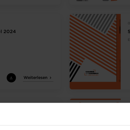
0
l 2024
E
Weiterlesen
0
l 2023