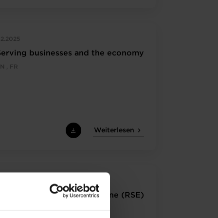
2.2025
Serving businesses and the economy
N , FR
Weiterlesen
8.2023
Chamber Brief - Bilan Carbone (RSE)