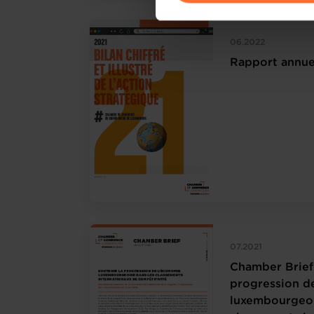
Pour de plus amples informat
personnelles, vous pouvez c
06.2022
personnelles
.
Rapport annue
07.2021
Chamber Brief 
progression d
luxembourgeoi