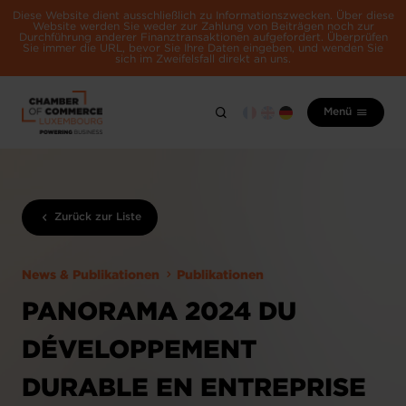
Diese Website dient ausschließlich zu Informationszwecken. Über diese
Website werden Sie weder zur Zahlung von Beiträgen noch zur
Durchführung anderer Finanztransaktionen aufgefordert. Überprüfen
Sie immer die URL, bevor Sie Ihre Daten eingeben, und wenden Sie
sich im Zweifelsfall direkt an uns.
Menü
Zurück zur Liste
News & Publikationen
Publikationen
PANORAMA 2024 DU
DÉVELOPPEMENT
DURABLE EN ENTREPRISE